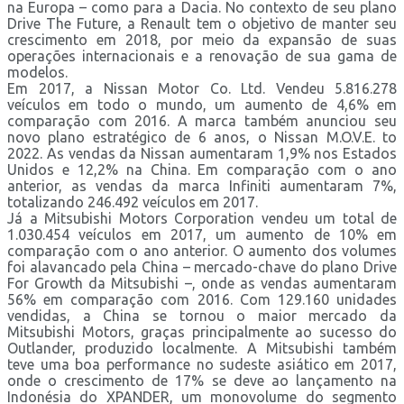
na Europa – como para a Dacia. No contexto de seu plano
Drive The Future, a Renault tem o objetivo de manter seu
crescimento em 2018, por meio da expansão de suas
operações internacionais e a renovação de sua gama de
modelos.
Em 2017, a Nissan Motor Co. Ltd. Vendeu 5.816.278
veículos em todo o mundo, um aumento de 4,6% em
comparação com 2016. A marca também anunciou seu
novo plano estratégico de 6 anos, o Nissan M.O.V.E. to
2022. As vendas da Nissan aumentaram 1,9% nos Estados
Unidos e 12,2% na China. Em comparação com o ano
anterior, as vendas da marca Infiniti aumentaram 7%,
totalizando 246.492 veículos em 2017.
Já a Mitsubishi Motors Corporation vendeu um total de
1.030.454 veículos em 2017, um aumento de 10% em
comparação com o ano anterior. O aumento dos volumes
foi alavancado pela China – mercado-chave do plano Drive
For Growth da Mitsubishi –, onde as vendas aumentaram
56% em comparação com 2016. Com 129.160 unidades
vendidas, a China se tornou o maior mercado da
Mitsubishi Motors, graças principalmente ao sucesso do
Outlander, produzido localmente. A Mitsubishi também
teve uma boa performance no sudeste asiático em 2017,
onde o crescimento de 17% se deve ao lançamento na
Indonésia do XPANDER, um monovolume do segmento