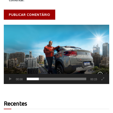
comentar.
Tocador
de
vídeo
00:00
00:15
Recentes