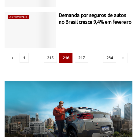
Demanda por seguros de autos
AUTOMÓVEIS
no Brasil cresce 9,4% em fevereiro
1
…
215
216
217
…
234
Tocador
de
vídeo