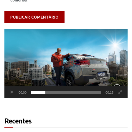
comentar.
Tocador
de
vídeo
00:00
00:15
Recentes