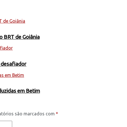
 o BRT de Goiânia
 desafiador
oduzidas em Betim
atórios são marcados com
*