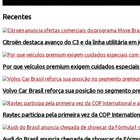
Recentes
Citroën destaca avanço do C3 e da linha utilitária em 
Por que veículos premium exigem cuidados especiai
Volvo Car Brasil reforça sua posição no segmento 
Raytec participa pela primeira vez da COP Internati
Audi do Brasil anuncia chegada de showcar da Fórmu