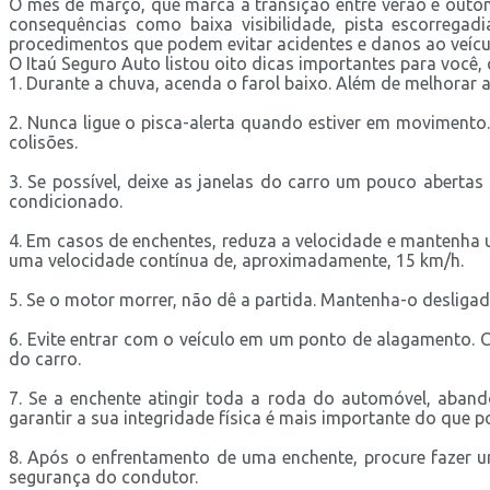
O mês de março, que marca a transição entre verão e outon
consequências como baixa visibilidade, pista escorregad
procedimentos que podem evitar acidentes e danos ao veícu
O Itaú Seguro Auto listou oito dicas importantes para você, 
1. Durante a chuva, acenda o farol baixo. Além de melhorar 
2. Nunca ligue o pisca-alerta quando estiver em movimento
colisões.
3. Se possível, deixe as janelas do carro um pouco abertas p
condicionado.
4. Em casos de enchentes, reduza a velocidade e mantenha um
uma velocidade contínua de, aproximadamente, 15 km/h.
5. Se o motor morrer, não dê a partida. Mantenha-o desligad
6. Evite entrar com o veículo em um ponto de alagamento. C
do carro.
7. Se a enchente atingir toda a roda do automóvel, aband
garantir a sua integridade física é mais importante do que 
8. Após o enfrentamento de uma enchente, procure fazer um
segurança do condutor.