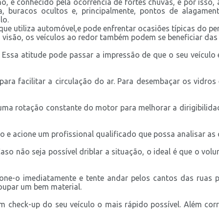
o, é conhecido pela ocorrência de fortes chuvas, e por isso
ia, buracos ocultos e, principalmente, pontos de alagament
lo.
que utiliza automóvel,e pode enfrentar ocasiões típicas do pe
a visão, os veículos ao redor também podem se beneficiar das 
. Essa atitude pode passar a impressão de que o seu veículo 
ara facilitar a circulação do ar. Para desembaçar os vidros e
a rotação constante do motor para melhorar a dirigibilidade 
o e acione um profissional qualificado que possa analisar as 
aso não seja possível driblar a situação, o ideal é que o vo
one-o imediatamente e tente andar pelos cantos das ruas pa
poupar um bem material.
 check-up do seu veículo o mais rápido possível. Além corrig