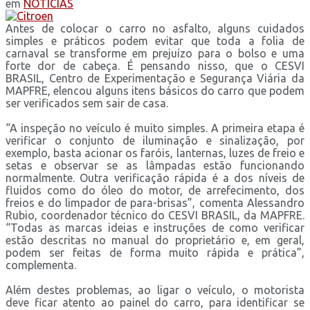
em
NOTÍCIAS
Antes de colocar o carro no asfalto, alguns cuidados
simples e práticos podem evitar que toda a folia de
carnaval se transforme em prejuízo para o bolso e uma
forte dor de cabeça. É pensando nisso, que o CESVI
BRASIL, Centro de Experimentação e Segurança Viária da
MAPFRE, elencou alguns itens básicos do carro que podem
ser verificados sem sair de casa.
“A inspeção no veículo é muito simples. A primeira etapa é
verificar o conjunto de iluminação e sinalização, por
exemplo, basta acionar os faróis, lanternas, luzes de freio e
setas e observar se as lâmpadas estão funcionando
normalmente. Outra verificação rápida é a dos níveis de
fluidos como do óleo do motor, de arrefecimento, dos
freios e do limpador de para-brisas”, comenta Alessandro
Rubio, coordenador técnico do CESVI BRASIL, da MAPFRE.
“Todas as marcas ideias e instruções de como verificar
estão descritas no manual do proprietário e, em geral,
podem ser feitas de forma muito rápida e prática”,
complementa.
Além destes problemas, ao ligar o veículo, o motorista
deve ficar atento ao painel do carro, para identificar se