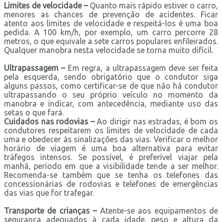
Limites de velocidade –
Quanto mais rápido estiver o carro,
menores as chances de prevenção de acidentes. Ficar
atento aos limites de velocidade e respeitá-los é uma boa
pedida. A 100 km/h, por exemplo, um carro percorre 28
metros, o que equivale a sete carros populares enfileirados.
Qualquer manobra nesta velocidade se torna muito difícil.
Ultrapassagem –
Em regra, a ultrapassagem deve ser feita
pela esquerda, sendo obrigatório que o condutor siga
alguns passos, como certificar-se de que não há condutor
ultrapassando o seu próprio veículo no momento da
manobra e indicar, com antecedência, mediante uso das
setas o que fará.
Cuidados nas rodovias –
Ao dirigir nas estradas, é bom os
condutores respeitarem os limites de velocidade de cada
uma e obedecer às sinalizações das vias. Verificar o melhor
horário de viagem é uma boa alternativa para evitar
tráfegos intensos. Se possível, é preferível viajar pela
manhã, período em que a visibilidade tende a ser melhor.
Recomenda-se também que se tenha os telefones das
concessionárias de rodovias e telefones de emergências
das vias que for trafegar.
Transporte de crianças –
Atente-se aos equipamentos de
segurança adequados à cada idade, peso e altura da