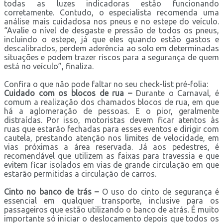
todas as luzes indicadoras estão funcionando
corretamente. Contudo, o especialista recomenda uma
análise mais cuidadosa nos pneus e no estepe do veículo.
“Avalie o nível de desgaste e pressão de todos os pneus,
incluindo o estepe, já que eles quando estão gastos e
descalibrados, perdem aderência ao solo em determinadas
situações e podem trazer riscos para a segurança de quem
está no veículo”, finaliza.
Confira o que não pode faltar no seu check-list pré-folia:
Cuidado com os blocos de rua –
Durante o Carnaval, é
comum a realização dos chamados blocos de rua, em que
há a aglomeração de pessoas. E o pior, geralmente
distraídas. Por isso, motoristas devem ficar atentos às
ruas que estarão fechadas para esses eventos e dirigir com
cautela, prestando atenção nos limites de velocidade, em
vias próximas a área reservada. Já aos pedestres, é
recomendável que utilizem as faixas para travessia e que
evitem ficar isolados em vias de grande circulação em que
estarão permitidas a circulação de carros.
Cinto no banco de trás –
O uso do cinto de segurança é
essencial em qualquer transporte, inclusive para os
passageiros que estão utilizando o banco de atrás. É muito
importante só iniciar o deslocamento depois que todos os