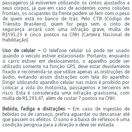
passageiros já estiverem utilizando os cintos ajustados a
seus corpos, já que em caso de acidentes como colisões
frontais, os ocupantes da frente podem se ferir com o peso
de quem está no banco de trás. Pelo CTB (Código de
Trânsito Brasileiro), quem for pego sem o cinto de
segurança arcará com uma infração grave, multa de
R$195,23 e cinco pontos na CNH (Carteira Nacional de
Habilitação).
Uso de celular –
O telefone celular só pode ser usado
quando o veículo estiver estacionado. Portanto, enquanto
o carro estiver em deslocamento, o aparelho pode ser
utilizado somente na função GPS, deve estar devidamente
fixado e recomenda-se que utilize apenas as instruções de
áudio, evitando assim distrações com tela do aparelho.
Dirigir utilizando aparelho celular nas mãos é proibido por
colocar a vida do motorista, passageiros e terceiros em
risco. Esta é considerada uma infração gravíssima, com
multa de R$ 293,47, além de custar 7 pontos na CNH.
Bebida, fadiga e distrações –
Em caso de ingestão de
bebidas ou de cansaço, prefira aguardar ou descansar até
que passem os efeitos. O sono e a baixa de reflexos é uma
condição perigosa para a direção e deve ser evitada.