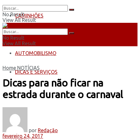
No Result
CAMINHÕES
View All Result
ÔNIBUS
No Result
View All Result
AUTOMOBILISMO
Home
NOTÍCIAS
DICAS E SERVIÇOS
Dicas para não ficar na
estrada durante o carnaval
por
Redação
fevereiro 24, 2017