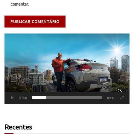
comentar.
Tocador
de
vídeo
00:00
00:15
Recentes