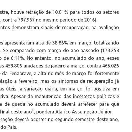
stre, houve retração de 10,81% para todos os setores
 contra 797.967 no mesmo período de 2016).
os demonstram sinais de recuperação, na avaliação
es apresentaram alta de 38,86% em março, totalizando
iro. Se comparado com março do ano passado (173.258
to de 6,11%. No entanto, no acumulado do ano, esses
s 459.806 unidades de janeiro a março, contra 465.026
 da Fenabrave, a alta no mês de março foi fortemente
elação a fevereiro, mas os sintomas de recuperação já
 úteis, a variação diária, em março, foi positiva em
iva. Apesar da manutenção das incertezas políticas e
va de queda no acumulado deverá arrefecer para que
inal deste ano”, pondera Alarico Assumpção Júnior.
eração deverá ocorrer no segundo semestre deste ano,
do País.