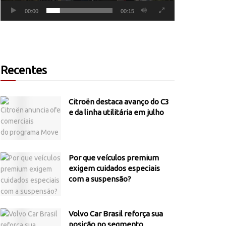
00:00
00:15
Recentes
Citroën destaca avanço do C3
e da linha utilitária em julho
Por que veículos premium
exigem cuidados especiais
com a suspensão?
Volvo Car Brasil reforça sua
posição no segmento