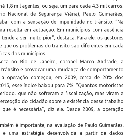
á 1,8 mil agentes, ou seja, um para cada 4,3 mil carros.
io Nacional de Segurança Viária), Paulo Guimarães,
cabar com a sensação de impunidade no trânsito. “Na
 uma resulta em autuação. Em municípios com ausência
 tende a ser muito pior”, destaca. Para ele, os gestores
de que os problemas do trânsito são diferentes em cada
ficas dos municípios.
eca no Rio de Janeiro, coronel Marco Andrade, a
s de trânsito e provocar uma mudança de comportamento
do a operação começou, em 2009, cerca de 20% dos
015, esse índice baixou para 7%. “Quantos motoristas
ríodo, que não sofreram a fiscalização, mas viram a
 percepção do cidadão sobre a existência desse trabalho
ue é necessária”, diz ele. Desde 2009, a operação
ambém é importante, na avaliação de Paulo Guimarães.
 e uma estratégia desenvolvida a partir de dados