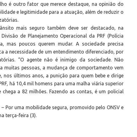
balho é outro fator que merece destaque, na opinião do
ilidade e legitimidade para a atuação, além de reduzir o
zatórias.
nsito mais seguro também deve ser destacado, na
 Divisão de Planejamento Operacional da PRF (Polícia
ça, mas poucos querem mudar. A sociedade precisa
aca a necessidade de um entendimento diferenciado, por
zatórias. “O agente não é inimigo da sociedade. Não
para muitas pessoas, a mudança de comportamento vem
, nos últimos anos, a punição para quem bebe e dirige
PRF, há 10,4 mil homens para uma malha viária superior
 chega a 82 milhões. Fazendo as contas, é um policial
s – Por uma mobilidade segura, promovido pelo ONSV e
na terça-feira (3).