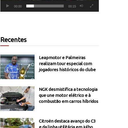
00:00
00:15
Recentes
Leapmotor e Palmeiras
realizam tour especial com
jogadores históricos do clube
NGK desmistifica a tecnologia
que une motor elétrico e à
combustão em carros híbridos
Citroën destaca avanço do C3
e da linha utilitária em julho