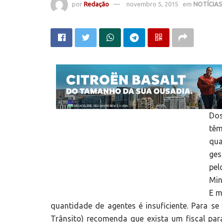
por
Redação
novembro 5, 2015
em
NOTÍCIA
Dos
têm
qua
ges
pel
Min
E m
quantidade de agentes é insuficiente. Para s
Trânsito) recomenda que exista um fiscal par