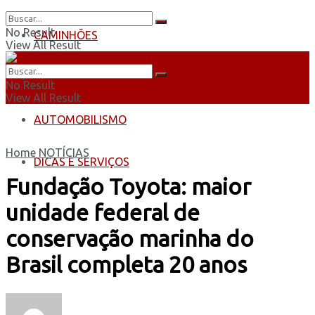
No Result
CAMINHÕES
View All Result
ÔNIBUS
No Result
View All Result
AUTOMOBILISMO
Home
NOTÍCIAS
DICAS E SERVIÇOS
Fundação Toyota: maior
unidade federal de
conservação marinha do
Brasil completa 20 anos