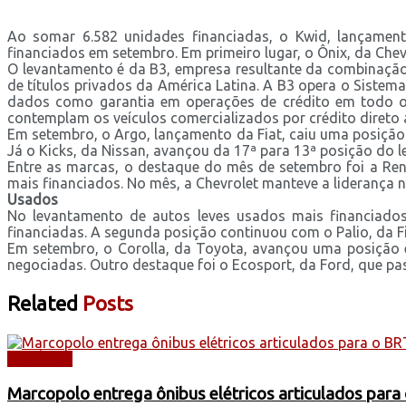
Ao somar 6.582 unidades financiadas, o Kwid, lançamen
financiados em setembro. Em primeiro lugar, o Ônix, da Che
O levantamento é da B3, empresa resultante da combinaçã
de títulos privados da América Latina. A B3 opera o Sistem
dados como garantia em operações de crédito em todo o B
contemplam os veículos comercializados por crédito direto 
Em setembro, o Argo, lançamento da Fiat, caiu uma posição
Já o Kicks, da Nissan, avançou da 17ª para 13ª posição do 
Entre as marcas, o destaque do mês de setembro foi a Ren
mais financiados. No mês, a Chevrolet manteve a liderança 
Usados
No levantamento de autos leves usados mais financiados
financiadas. A segunda posição continuou com o Palio, da Fia
Em setembro, o Corolla, da Toyota, avançou uma posição e
negociadas. Outro destaque foi o Ecosport, da Ford, que pa
Related
Posts
NOTÍCIAS
Marcopolo entrega ônibus elétricos articulados para