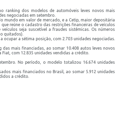
 no ranking dos modelos de automóveis leves novos mais
ades negociadas em setembro.
 mundo em valor de mercado, e a Cetip, maior depositária
que reúne o cadastro das restrições financeiras de veículos
eículos seja suscetível a fraudes sistêmicas. Os números
o quitados).
 a ocupar a sétima posição, com 2.703 unidades negociadas.
g das mais financiadas, ao somar 10.408 autos leves novos
 Fiat, com 12.835 unidades vendidas a crédito.
etembro. No período, o modelo totalizou 16.674 unidades
sados mais financiados no Brasil, ao somar 5.912 unidades
idos a crédito.