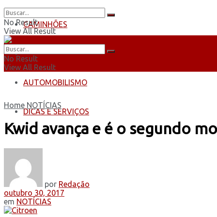
No Result
CAMINHÕES
View All Result
ÔNIBUS
No Result
View All Result
AUTOMOBILISMO
Home
NOTÍCIAS
DICAS E SERVIÇOS
Kwid avança e é o segundo m
por
Redação
outubro 30, 2017
em
NOTÍCIAS