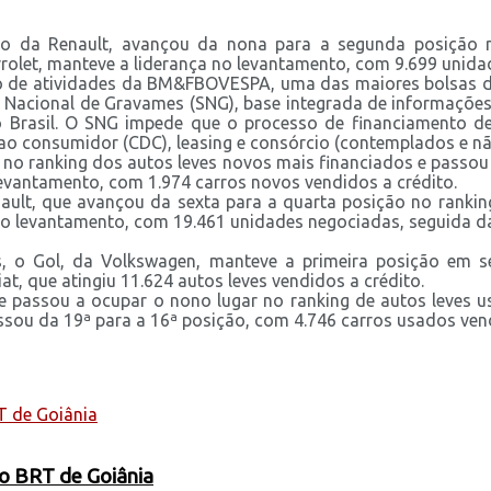
to da Renault, avançou da nona para a segunda posição
vrolet, manteve a liderança no levantamento, com 9.699 unid
o de atividades da BM&FBOVESPA, uma das maiores bolsas do
a Nacional de Gravames (SNG), base integrada de informações 
rasil. O SNG impede que o processo de financiamento de v
ao consumidor (CDC), leasing e consórcio (contemplados e nã
 no ranking dos autos leves novos mais financiados e passou
levantamento, com 1.974 carros novos vendidos a crédito.
ault, que avançou da sexta para a quarta posição no rankin
no levantamento, com 19.461 unidades negociadas, seguida da
, o Gol, da Volkswagen, manteve a primeira posição em s
t, que atingiu 11.624 autos leves vendidos a crédito.
 passou a ocupar o nono lugar no ranking de autos leves u
ssou da 19ª para a 16ª posição, com 4.746 carros usados vend
 o BRT de Goiânia