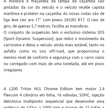
A moldura e maçaneta da tampa da caçamba são
pintadas da cor do veículo e o veículo recebe capota
marítima e protetor na caçamba. As novas rodas são de
liga leve são aro 17″ com pneus 265/65 R17. O raio de
giro, de apenas 5,7 metros, facilita as manobras.
O conjunto de suspensão tem o exclusivo sistema SDS
(Sport Dynamic Suspension), que reduz o movimento da
carroceria e deixa o veículo ainda mais estável, tanto no
asfalto como no uso off-road, que proporciona o
mesmo nível de conforto e segurança com o carro vazio
ou carregado com mais de uma tonelada, até em pisos
irregulares.
A L200 Triton HLS Chrome Edition tem motor 2.4
Flexcom 4 cilindros em linha, 16 válvulas, SOHC, injeção
eletrônica multiponto sequencial que desenvolve uma
potência de 142cv a 5000 rpm e torque de 22 kgf.m a