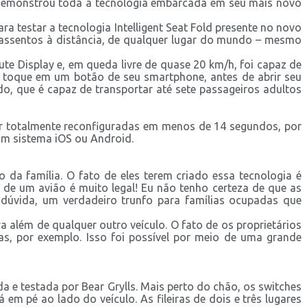
e demonstrou toda a tecnologia embarcada em seu mais novo
ra testar a tecnologia Intelligent Seat Fold presente no novo
s assentos à distância, de qualquer lugar do mundo – mesmo
te Display e, em queda livre de quase 20 km/h, foi capaz de
toque em um botão de seu smartphone, antes de abrir seu
, que é capaz de transportar até sete passageiros adultos
 ser totalmente reconfiguradas em menos de 14 segundos, por
om sistema iOS ou Android.
 da família. O fato de eles terem criado essa tecnologia é
 de um avião é muito legal! Eu não tenho certeza de que as
dúvida, um verdadeiro trunfo para famílias ocupadas que
a além de qualquer outro veículo. O fato de os proprietários
, por exemplo. Isso foi possível por meio de uma grande
a e testada por Bear Grylls. Mais perto do chão, os switches
 pé ao lado do veículo. As fileiras de dois e três lugares