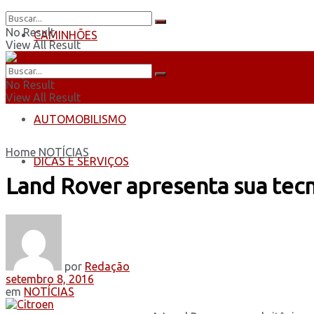
No Result
CAMINHÕES
View All Result
ÔNIBUS
No Result
View All Result
AUTOMOBILISMO
Home
NOTÍCIAS
DICAS E SERVIÇOS
Land Rover apresenta sua tec
por
Redação
setembro 8, 2016
em
NOTÍCIAS