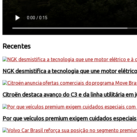
Recentes
NGK desmistifica a tecnologia que une motor elétric
Citroën destaca avanço do C3 e da linha utilitária em 
Por que veículos premium exigem cuidados especiai