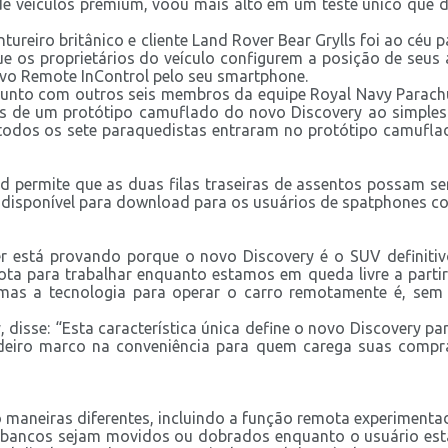
 de veículos premium, voou mais alto em um teste único qu
eiro britânico e cliente Land Rover Bear Grylls foi ao céu pa
ue os proprietários do veículo configurem a posição de seu
tivo Remote InControl pelo seu smartphone.
 junto com outros seis membros da equipe Royal Navy Parachu
 de um protótipo camuflado do novo Discovery ao simples 
odos os sete paraquedistas entraram no protótipo camuflado
Fold permite que as duas filas traseiras de assentos possam
 disponível para download para os usuários de spatphones c
er está provando porque o novo Discovery é o SUV definitivo
ta para trabalhar enquanto estamos em queda livre a partir
mas a tecnologia para operar o carro remotamente é, sem 
 disse: “Esta característica única define o novo Discovery par
eiro marco na conveniência para quem carega suas compras
ro maneiras diferentes, incluindo a função remota experimentad
ancos sejam movidos ou dobrados enquanto o usuário está em