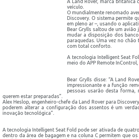
A Land Rover, marca britânica
veículo.
O mundialmente renomado aventur
Discovery. O sistema permite q
em pleno ar –, usando o aplica
Bear Grylls saltou de um avião
mudar a disposição dos bancos
paraquedas. Uma vez no chão t
com total conforto.
A tecnologia Intelligent Seat 
meio do APP Remote InControl,
Bear Grylls disse: “A Land Rov
impressionante e a função remo
pessoas usarão desta forma, 
querem estar preparadas”.
Alex Heslop, engenheiro-chefe da Land Rover para Discovery,
poderem alterar a configuração dos assentos é um verdad
inovação tecnológica”.
A tecnologia Intelligent Seat Fold pode ser ativada de quat
dentro da área de bagagem e na coluna C permitem que os b