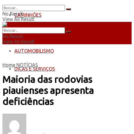
No Result
CAMINHÕES
View All Result
ÔNIBUS
No Result
View All Result
AUTOMOBILISMO
Home
NOTÍCIAS
DICAS E SERVIÇOS
Maioria das rodovias
piauienses apresenta
deficiências