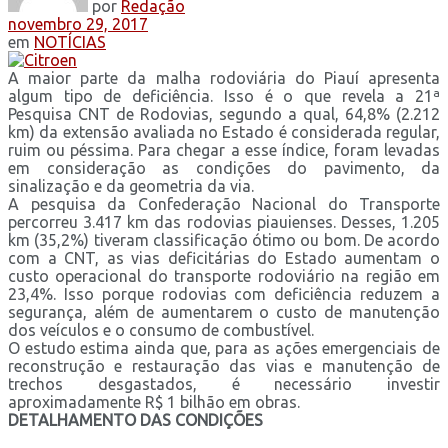
por
Redação
novembro 29, 2017
em
NOTÍCIAS
A maior parte da malha rodoviária do Piauí apresenta
algum tipo de deficiência. Isso é o que revela a 21ª
Pesquisa CNT de Rodovias, segundo a qual, 64,8% (2.212
km) da extensão avaliada no Estado é considerada regular,
ruim ou péssima. Para chegar a esse índice, foram levadas
em consideração as condições do pavimento, da
sinalização e da geometria da via.
A pesquisa da Confederação Nacional do Transporte
percorreu 3.417 km das rodovias piauienses. Desses, 1.205
km (35,2%) tiveram classificação ótimo ou bom. De acordo
com a CNT, as vias deficitárias do Estado aumentam o
custo operacional do transporte rodoviário na região em
23,4%. Isso porque rodovias com deficiência reduzem a
segurança, além de aumentarem o custo de manutenção
dos veículos e o consumo de combustível.
O estudo estima ainda que, para as ações emergenciais de
reconstrução e restauração das vias e manutenção de
trechos desgastados, é necessário investir
aproximadamente R$ 1 bilhão em obras.
DETALHAMENTO DAS CONDIÇÕES