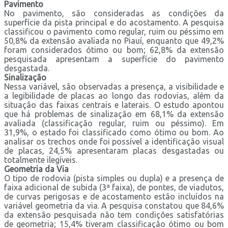
Pavimento
No pavimento, são consideradas as condições da
superfície da pista principal e do acostamento. A pesquisa
classificou o pavimento como regular, ruim ou péssimo em
50,8% da extensão avaliada no Piauí, enquanto que 49,2%
foram considerados ótimo ou bom; 62,8% da extensão
pesquisada apresentam a superfície do pavimento
desgastada.
Sinalização
Nessa variável, são observadas a presença, a visibilidade e
a legibilidade de placas ao longo das rodovias, além da
situação das faixas centrais e laterais. O estudo apontou
que há problemas de sinalização em 68,1% da extensão
avaliada (classificação regular, ruim ou péssimo). Em
31,9%, o estado foi classificado como ótimo ou bom. Ao
analisar os trechos onde foi possível a identificação visual
de placas, 24,5% apresentaram placas desgastadas ou
totalmente ilegíveis.
Geometria da Via
O tipo de rodovia (pista simples ou dupla) e a presença de
faixa adicional de subida (3ª faixa), de pontes, de viadutos,
de curvas perigosas e de acostamento estão incluídos na
variável geometria da via. A pesquisa constatou que 84,6%
da extensão pesquisada não tem condições satisfatórias
de geometria; 15,4% tiveram classificação ótimo ou bom