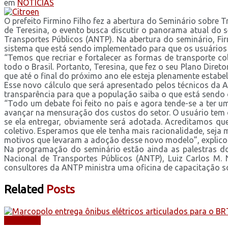
em
NOTÍCIAS
O prefeito Firmino Filho fez a abertura do Seminário sobre
de Teresina, o evento busca discutir o panorama atual do s
Transportes Públicos (ANTP). Na abertura do seminário, F
sistema que está sendo implementado para que os usuários p
“Temos que recriar e fortalecer as formas de transporte co
todo o Brasil. Portanto, Teresina, que fez o seu Plano Dir
que até o final do próximo ano ele esteja plenamente estab
Esse novo cálculo que será apresentado pelos técnicos da A
transparência para que a população saiba o que está sendo
“Todo um debate foi feito no país e agora tende-se a ter 
avançar na mensuração dos custos do setor. O usuário tem o
se ela entregar, obviamente será adotada. Acreditamos que 
coletivo. Esperamos que ele tenha mais racionalidade, seja
motivos que levaram a adoção desse novo modelo”, explico
Na programação do seminário estão ainda as palestras do 
Nacional de Transportes Públicos (ANTP), Luiz Carlos M. N
consultores da ANTP ministra uma oficina de capacitação s
Related
Posts
NOTÍCIAS