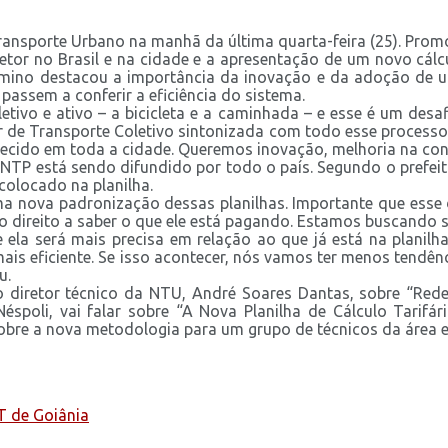
 Transporte Urbano na manhã da última quarta-feira (25). Pro
etor no Brasil e na cidade e a apresentação de um novo cálcu
irmino destacou a importância da inovação e da adoção de um
assem a conferir a eficiência do sistema.
letivo e ativo – a bicicleta e a caminhada – e esse é um des
etor de Transporte Coletivo sintonizada com todo esse process
elecido em toda a cidade. Queremos inovação, melhoria na co
NTP está sendo difundido por todo o país. Segundo o prefeito,
 colocado na planilha.
uma nova padronização dessas planilhas. Importante que esse
 direito a saber o que ele está pagando. Estamos buscando s
ela será mais precisa em relação ao que já está na planilha
 mais eficiente. Se isso acontecer, nós vamos ter menos tend
u.
diretor técnico da NTU, André Soares Dantas, sobre “Rede In
éspoli, vai falar sobre “A Nova Planilha de Cálculo Tarifári
obre a nova metodologia para um grupo de técnicos da área 