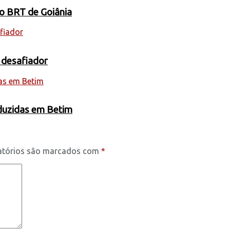
 o BRT de Goiânia
 desafiador
oduzidas em Betim
atórios são marcados com
*