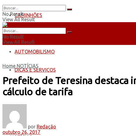
No Result
CAMINHÕES
View All Result
ÔNIBUS
No Result
View All Result
AUTOMOBILISMO
Home
NOTÍCIAS
DICAS E SERVIÇOS
Prefeito de Teresina destaca 
cálculo de tarifa
por
Redação
outubro 26, 2017