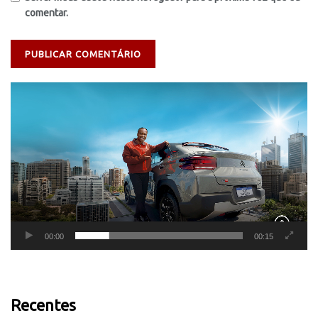
comentar.
Tocador
de
vídeo
00:00
00:15
Recentes