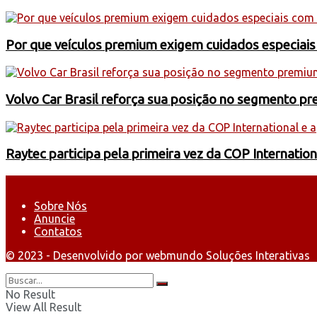
Por que veículos premium exigem cuidados especiai
Volvo Car Brasil reforça sua posição no segmento 
Raytec participa pela primeira vez da COP Internati
Sobre Nós
Anuncie
Contatos
© 2023 - Desenvolvido por webmundo Soluções Interativas
No Result
View All Result