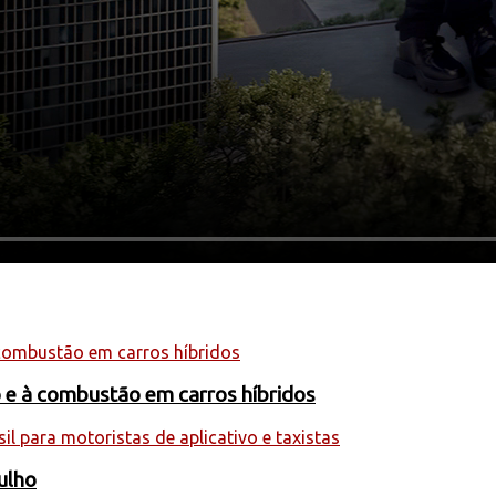
o e à combustão em carros híbridos
julho