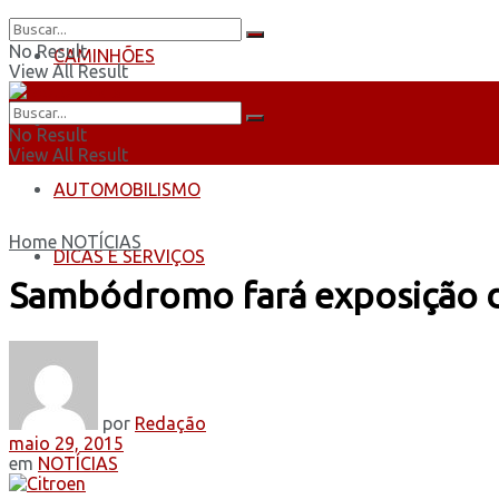
No Result
CAMINHÕES
View All Result
ÔNIBUS
No Result
View All Result
AUTOMOBILISMO
Home
NOTÍCIAS
DICAS E SERVIÇOS
Sambódromo fará exposição do
por
Redação
maio 29, 2015
em
NOTÍCIAS