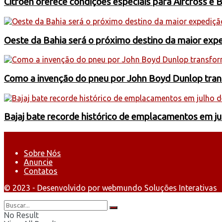
Citroën oferece condições especiais para Aircross e 
Oeste da Bahia será o próximo destino da maior exp
Como a invenção do pneu por John Boyd Dunlop trans
Bajaj bate recorde histórico de emplacamentos em j
Sobre Nós
Anuncie
Contatos
© 2023 - Desenvolvido por webmundo Soluções Interativas
No Result