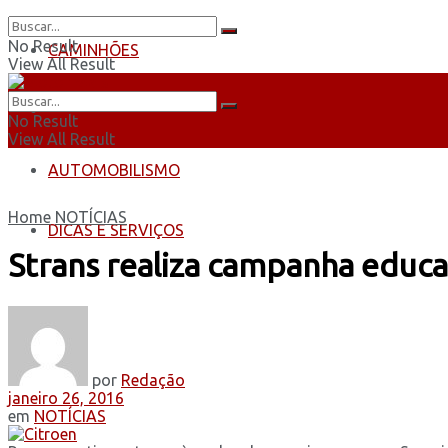
No Result
CAMINHÕES
View All Result
ÔNIBUS
No Result
View All Result
AUTOMOBILISMO
Home
NOTÍCIAS
DICAS E SERVIÇOS
Strans realiza campanha educat
por
Redação
janeiro 26, 2016
em
NOTÍCIAS