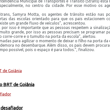
rintendência Municipal de Transportes e Trânsito (Strans) est
pecialmente, no centro da cidade. Por esse motivo os agen
ans, Samyra Motta, os agentes de trânsito estão nas por
rtas das escolas orientado para que os pais estacionem co
xiste um grande fluxo de veículos”, acrescentou.
, por isso é importante que as pessoas respeitem a sinaliza
á muito grande, por isso as pessoas precisam se programar p
 corre-corre e o tumulto na porta da escola”, alertou.
das para agilizar o momento de deixar o filho na porta da es
a demora no desembarque. Além disso, os pais devem procurar 
o possível, pois o espaço é para todos.”, finalizou.
 o BRT de Goiânia
 desafiador