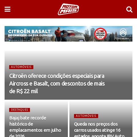
AUTOMÓVEIS
Citroën oferece condições especiais para
Aircross e Basalt, com descontos de mais
de R$ 22 mil
DESTAQUES
AUTOMÓVEIS
Bajaj bate recorde
histórico de
Queda nos preços dos
emplacamentos em julho
carros usados atinge 16
de 2026
estados, aponta IBV Auto