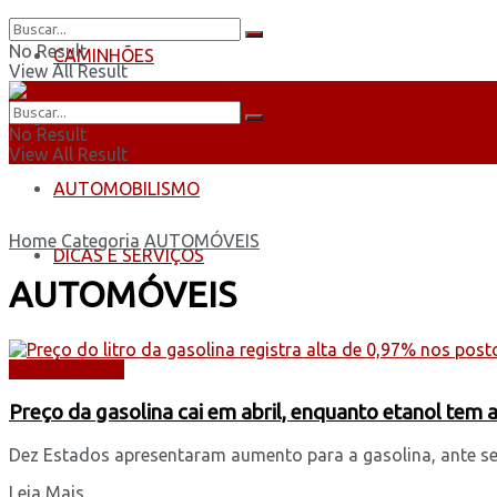
No Result
CAMINHÕES
View All Result
ÔNIBUS
No Result
View All Result
AUTOMOBILISMO
Home
Categoria
AUTOMÓVEIS
DICAS E SERVIÇOS
AUTOMÓVEIS
AUTOMÓVEIS
Preço da gasolina cai em abril, enquanto etanol te
Dez Estados apresentaram aumento para a gasolina, ante sete
Leia Mais