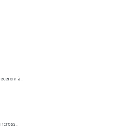
ecerem à...
rcross...