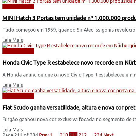
AUTOMÓVEIS
MINI Hatch 3 Portas tem unidade nº 1.000.000 produ
Tudo começou em 1959, quando Sir Alec Issigonis revolucion
Leia Mais
AUTOMÓVEIS
Honda Civic Type R estabelece novo recorde em Nür
A Honda anunciou que o novo Civic Type R estabeleceu um n
Leia Mais
AUTOMÓVEIS
Fiat Scudo ganha versatilidade, altura e nova cor pre
Furgão ganhou nova cor exclusiva focada no segmento de tran
Leia Mais
Page 211 of 234
Prev
1
…
210
211
212
…
234
Next