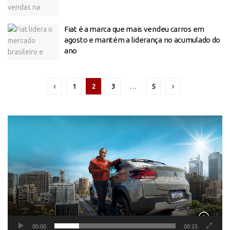
Fiat é a marca que mais vendeu carros em
agosto e mantém a liderança no acumulado do
ano
1
2
3
…
5
Tocador
de
vídeo
00:00
00:15