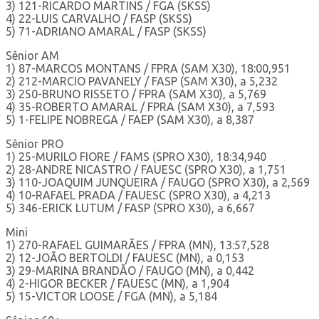
3) 121-RICARDO MARTINS / FGA (SKSS)
4) 22-LUIS CARVALHO / FASP (SKSS)
5) 71-ADRIANO AMARAL / FASP (SKSS)
Sênior AM
1) 87-MARCOS MONTANS / FPRA (SAM X30), 18:00,951
2) 212-MARCIO PAVANELY / FASP (SAM X30), a 5,232
3) 250-BRUNO RISSETO / FPRA (SAM X30), a 5,769
4) 35-ROBERTO AMARAL / FPRA (SAM X30), a 7,593
5) 1-FELIPE NOBREGA / FAEP (SAM X30), a 8,387
Sênior PRO
1) 25-MURILO FIORE / FAMS (SPRO X30), 18:34,940
2) 28-ANDRE NICASTRO / FAUESC (SPRO X30), a 1,751
3) 110-JOAQUIM JUNQUEIRA / FAUGO (SPRO X30), a 2,569
4) 10-RAFAEL PRADA / FAUESC (SPRO X30), a 4,213
5) 346-ERICK LUTUM / FASP (SPRO X30), a 6,667
Mini
1) 270-RAFAEL GUIMARÃES / FPRA (MN), 13:57,528
2) 12-JOÃO BERTOLDI / FAUESC (MN), a 0,153
3) 29-MARINA BRANDÃO / FAUGO (MN), a 0,442
4) 2-HIGOR BECKER / FAUESC (MN), a 1,904
5) 15-VICTOR LOOSE / FGA (MN), a 5,184