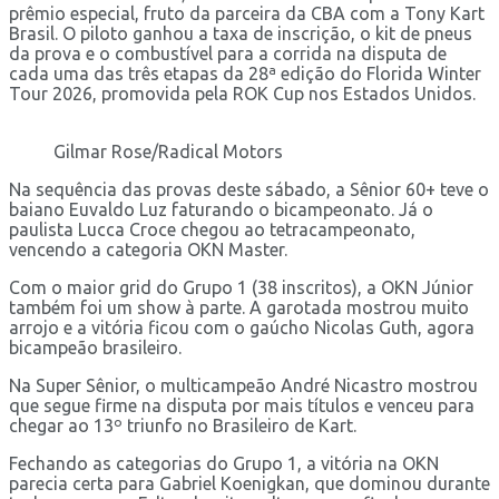
prêmio especial, fruto da parceira da CBA com a Tony Kart
Brasil. O piloto ganhou a taxa de inscrição, o kit de pneus
da prova e o combustível para a corrida na disputa de
cada uma das três etapas da 28ª edição do Florida Winter
Tour 2026, promovida pela ROK Cup nos Estados Unidos.
Gilmar Rose/Radical Motors
Na sequência das provas deste sábado, a Sênior 60+ teve o
baiano Euvaldo Luz faturando o bicampeonato. Já o
paulista Lucca Croce chegou ao tetracampeonato,
vencendo a categoria OKN Master.
Com o maior grid do Grupo 1 (38 inscritos), a OKN Júnior
também foi um show à parte. A garotada mostrou muito
arrojo e a vitória ficou com o gaúcho Nicolas Guth, agora
bicampeão brasileiro.
Na Super Sênior, o multicampeão André Nicastro mostrou
que segue firme na disputa por mais títulos e venceu para
chegar ao 13º triunfo no Brasileiro de Kart.
Fechando as categorias do Grupo 1, a vitória na OKN
parecia certa para Gabriel Koenigkan, que dominou durante