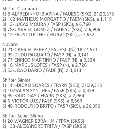
Shifter Graduado
1) 8-ALFREDINHO IBIAPINA / FAUESC (SKG), 21:20,573
2) 162-MATHEUS MORGATTO / FAEM (SKG), a 1,119
3) 15-LUCAS MOURA / FASP (SKG), a 6,760
4) 78-GABRIEL GOMEZ / FAUESC (SKG), a 6,906
5) 12-FAUSTO FILHO / FAUGO (SKG), a 7,652
Novato
1) 21-GABRIEL PEREZ / FAUESC (N), 18:27,673
2) 99-DUDU PAGLIARO / FASP (N), a 0,141
3) 77-ENRICO MARTINHO / FASP (N), a 0,334
4) 18-MARCUS LOPES / FASP (N), a 2,728
5) 55-JOÃO DARIO / FADF (N), a 3,613
Shifter Sênior
1) 111-DIGÃO SOARES / FPARN (SKS), 21:29,513
2) 102-ALAN SYNTHES / FASP (SKS), a 0,359
3) 99-KAIO DIAS / FPARN (SKS), a 2,964
4) 6-VICTOR LUZ / FASP (SKS), a 8,669
5) 48-RODOLPHO BRITO / FASP (SKS), a 26,396
Shifter Super Sênior
1) 20-WAGNER EBRAHIM / FPRA (SKSS)
2) 133-ALEXANDRE TRITA / FASP (SKSS)