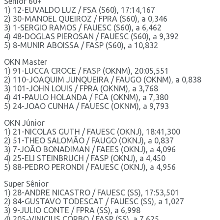
Sênior 60+
1) 12-EUVALDO LUZ / FSA (S60), 17:14,167
2) 30-MANOEL QUEIROZ / FPRA (S60), a 0,346
3) 1-SERGIO RAMOS / FAUESC (S60), a 6,462
4) 48-DOGLAS PIEROSAN / FAUESC (S60), a 9,392
5) 8-MUNIR ABOISSA / FASP (S60), a 10,832
OKN Master
1) 91-LUCCA CROCE / FASP (OKNM), 20:05,551
2) 110-JOAQUIM JUNQUEIRA / FAUGO (OKNM), a 0,838
3) 101-JOHN LOUIS / FPRA (OKNM), a 3,768
4) 41-PAULO HOLANDA / FCA (OKNM), a 7,380
5) 24-JOAO CUNHA / FAUESC (OKNM), a 9,793
OKN Júnior
1) 21-NICOLAS GUTH / FAUESC (OKNJ), 18:41,300
2) 51-THEO SALOMÃO / FAUGO (OKNJ), a 0,837
3) 7-JOÃO BONADIMAN / FAEES (OKNJ), a 4,096
4) 25-ELI STEINBRUCH / FASP (OKNJ), a 4,450
5) 88-PEDRO PERONDI / FAUESC (OKNJ), a 4,956
Super Sênior
1) 28-ANDRE NICASTRO / FAUESC (SS), 17:53,501
2) 84-GUSTAVO TODESCAT / FAUESC (SS), a 1,027
3) 9-JULIO CONTE / FPRA (SS), a 6,998
4) 205-VINICIUS CORBO / FASP (SS), a 7,625