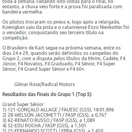
toda a semana. Faltando oito voltas para o final, no
entanto, a chuva veio forte e a prova foi paralisada com
bandeira vermelha.
Os pilotos trocaram os pneus e, logo após a relargada,
Koenigkan saiu da pista e o catarinense Enzo Nienkotter foi
o vencedor, conquistando seu terceiro título na
competição.
O Brasileiro de Kart segue na próxima semana, entre os
dias 24 e 29, quando serão definidos os campeões do
Grupo 2, com a disputa pelos títulos da Mirim, Cadete, F4
Júnior, F4 Novatos, F4 Graduado, F4 Sênior, F4 Super
Sênior, F4 Grand Super Sênior e F4 60+.
Gilmar Rose/Radical Motors
Resultados das Finais do Grupo 1 (Top 5):
Grand Super Sênior
1) 121-GONÇALO ALLAGE / FAUESC (GSS), 18:01,896
2) 28-WELSON JACOMETTI / FASP (GSS), a 0,767
3) 62-RENATO RUSSO / FASP (GSS), a 1,089
4) 52-EDU ROCHA / FASP (GSS), a 1,501
5) 25-FERNANDO SCOTTI / FPRA (GSS), a 2,420