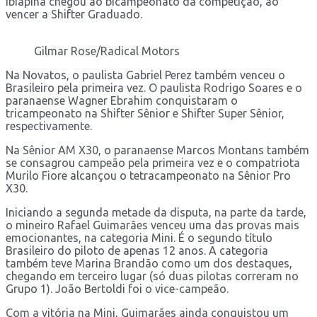
Ibiapina chegou ao bicampeonato da competição, ao
vencer a Shifter Graduado.
Gilmar Rose/Radical Motors
Na Novatos, o paulista Gabriel Perez também venceu o
Brasileiro pela primeira vez. O paulista Rodrigo Soares e o
paranaense Wagner Ebrahim conquistaram o
tricampeonato na Shifter Sênior e Shifter Super Sênior,
respectivamente.
Na Sênior AM X30, o paranaense Marcos Montans também
se consagrou campeão pela primeira vez e o compatriota
Murilo Fiore alcançou o tetracampeonato na Sênior Pro
X30.
Iniciando a segunda metade da disputa, na parte da tarde,
o mineiro Rafael Guimarães venceu uma das provas mais
emocionantes, na categoria Mini. É o segundo título
Brasileiro do piloto de apenas 12 anos. A categoria
também teve Marina Brandão como um dos destaques,
chegando em terceiro lugar (só duas pilotas correram no
Grupo 1). João Bertoldi foi o vice-campeão.
Com a vitória na Mini, Guimarães ainda conquistou um