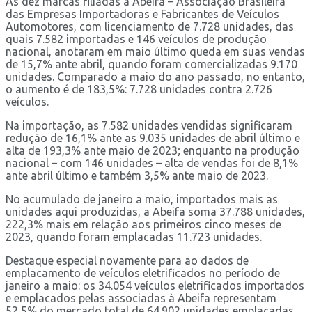
As dez marcas filiadas à Abeifa – Associação Brasileira
das Empresas Importadoras e Fabricantes de Veículos
Automotores, com licenciamento de 7.728 unidades, das
quais 7.582 importadas e 146 veículos de produção
nacional, anotaram em maio último queda em suas vendas
de 15,7% ante abril, quando foram comercializadas 9.170
unidades. Comparado a maio do ano passado, no entanto,
o aumento é de 183,5%: 7.728 unidades contra 2.726
veículos.
Na importação, as 7.582 unidades vendidas significaram
redução de 16,1% ante as 9.035 unidades de abril último e
alta de 193,3% ante maio de 2023; enquanto na produção
nacional – com 146 unidades – alta de vendas foi de 8,1%
ante abril último e também 3,5% ante maio de 2023.
No acumulado de janeiro a maio, importados mais as
unidades aqui produzidas, a Abeifa soma 37.788 unidades,
222,3% mais em relação aos primeiros cinco meses de
2023, quando foram emplacadas 11.723 unidades.
Destaque especial novamente para ao dados de
emplacamento de veículos eletrificados no período de
janeiro a maio: os 34.054 veículos eletrificados importados
e emplacados pelas associadas à Abeifa representam
52,5% do mercado total de 64.902 unidades emplacadas.