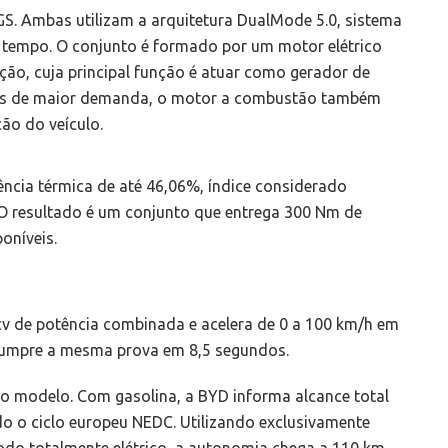
GS. Ambas utilizam a arquitetura DualMode 5.0, sistema
do tempo. O conjunto é formado por um motor elétrico
ção, cuja principal função é atuar como gerador de
icas de maior demanda, o motor a combustão também
ão do veículo.
iência térmica de até 46,06%, índice considerado
O resultado é um conjunto que entrega 300 Nm de
oníveis.
v de potência combinada e acelera de 0 a 100 km/h em
 cumpre a mesma prova em 8,5 segundos.
o modelo. Com gasolina, a BYD informa alcance total
do o ciclo europeu NEDC. Utilizando exclusivamente
odo totalmente elétrico, a autonomia chega a 110 km