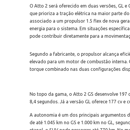
O Atto 2 será oferecido em duas versões, GL e 
que prioriza a tração elétrica na maior parte 
associado a um propulsor 1.5 flex de nova gera
energia para o sistema. Em situações específ
pode contribuir diretamente para a movimentaç
Segundo a fabricante, o propulsor alcança efic
elevado para um motor de combustão interna. 
torque combinado nas duas configurações disp
No topo da gama, o Atto 2 GS desenvolve 197 c
8,4 segundos. Já a versão GL oferece 177 cv e
A autonomia é um dos principais argumentos d
de até 1.045 km no GS e 1.000 km no GL, segun
etanol, o SUV pode percorrer até 770 km. No m