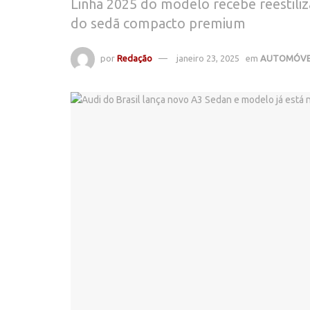
Linha 2025 do modelo recebe reestiliz
do sedã compacto premium
por
Redação
janeiro 23, 2025
em
AUTOMÓVE