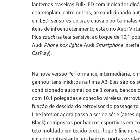
lanternas traseiras Full-LED com indicador dinâ
contemplam, entre outros, ar-condicionado au
em LED, sensores de luz e chuva e porta-malas
itens de infoentretenimento estão no Audi Virt
Plus
touch
na tela sensível ao toque de 10,1 po
Audi
Phone box light
e Audi
Smartphone
Interf
CarPlay).
Na nova versão Performance, intermediária, o 
ganhou itens inéditos na linha A3. Eles são os 
condicionado automático de 3 zonas, bancos di
com 10,1 polegadas e conexão wireless, retrovis
função de descida do retrovisor do passageiro 
Line interior agora passa a ser de série (antes
Black) compostos por bancos esportivos em cour
teto moldado em tecido preto, logo S line no vo
em cor contrastante nos bancos, portas e vola