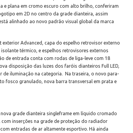
ga e plana em cromo escuro com alto brilho, conferiram
gotipo em 2D no centro da grade dianteira, assim
stá alinhado ao novo padrão visual global da marca
 exterior Advanced, capa do espelho retrovisor externo
m isolante térmico, e espelhos retrovisores externos
rsão de entrada conta com rodas de liga-leve com 18
va disposição das luzes dos faróis dianteiros Full LED,
 de iluminação na categoria. Na traseira, o novo para-
o fosco granulado, nova barra transversal em prata e
e, nova grade dianteira singleframe em líquido cromado
 com inserções na grade de proteção do radiador
 com entradas de ar altamente esportivo. Há ainda