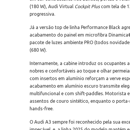
(180 W), Audi Virtual
Cockpit Plus
com tela de 1
progressiva.
Já a versão top de linha Performance Black agr
acabamento do painel em microfibra Dinamica®
pacote de luzes ambiente PRO (todos novidad
(680 W).
Internamente, a cabine introduz os ocupantes a
nobres e confortáveis ao toque e olhar permeia
com insertos em alumínio reforçam a verve esp
acabamento em alumínio escuro transmite elegâ
multifuncional e com shift-paddles. Motorist
assentos de couro sintético, enquanto o porta
hands-free.
O Audi A3 sempre foi reconhecido pela sua exce
impecável, e a linha 2025 do modelo mantém e