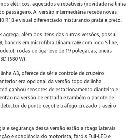
nos elétricos, aquecidos e rebatíveis (novidade na linha
do passageiro. A versão intermediária recebe novas
0 R18 e visual diferenciado misturando prata e preto.
k agrega, além dos itens das outras versões, possui
, bancos em microfibra Dinamica® com logo S line,
delo), rodas de liga-leve de 19 polegadas, pneus
3D (680 W).
inha A3, oferece de série controle de cruzeiro
terior era opcional da versão topo de linha
nced ganhou sensores de estacionamento dianteiro e
é então na versão de entrada e também o pacote de
 (detector de ponto cego) e tráfego cruzado traseiro
ogia e segurança dessa versão estão airbags laterais
enção e sonolência do motorista, faróis Full-LED e