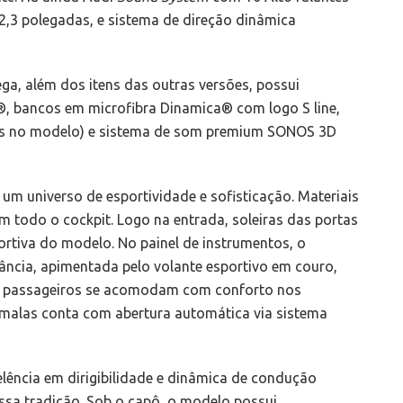
2,3 polegadas, e sistema de direção dinâmica
ega, além dos itens das outras versões, possui
, bancos em microfibra Dinamica® com logo S line,
es no modelo) e sistema de som premium SONOS 3D
 um universo de esportividade e sofisticação. Materiais
m todo o cockpit. Logo na entrada, soleiras das portas
ortiva do modelo. No painel de instrumentos, o
ncia, apimentada pelo volante esportivo em couro,
a e passageiros se acomodam com conforto nos
-malas conta com abertura automática via sistema
lência em dirigibilidade e dinâmica de condução
ssa tradição. Sob o capô, o modelo possui