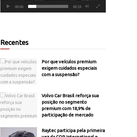
00:00
00:15
Recentes
Por que veículos premium
exigem cuidados especiais
com a suspensão?
Volvo Car Brasil reforça sua
posição no segmento
premium com 18,9% de
participação de mercado
Raytec participa pela primeira
vez da COP International e