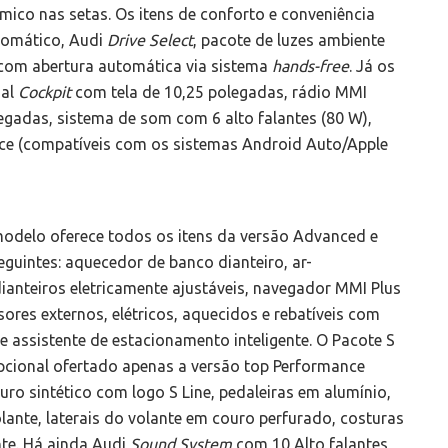
mico nas setas. Os itens de conforto e conveniência
tomático, Audi
Drive Select
, pacote de luzes ambiente
 com abertura automática via sistema
hands-free
. Já os
ual
Cockpit
com tela de 10,25 polegadas, rádio MMI
legadas, sistema de som com 6 alto falantes (80 W),
ace (compatíveis com os sistemas Android Auto/Apple
modelo oferece todos os itens da versão Advanced e
seguintes: aquecedor de banco dianteiro, ar-
anteiros eletricamente ajustáveis, navegador MMI Plus
ores externos, elétricos, aquecidos e rebatíveis com
e assistente de estacionamento inteligente. O Pacote S
 opcional ofertado apenas a versão top Performance
o sintético com logo S Line, pedaleiras em alumínio,
lante, laterais do volante em couro perfurado, costuras
nte. Há ainda Audi
Sound System
com 10 Alto falantes