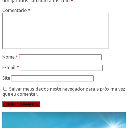
obrigatórios são marcados com
*
Comentário
*
Nome
*
E-mail
*
Site
Salvar meus dados neste navegador para a próxima vez
que eu comentar.
Tocador
de
vídeo