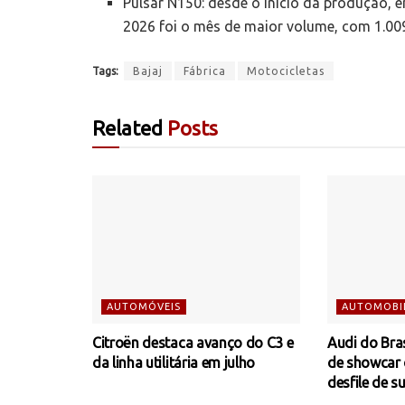
Pulsar N150: desde o início da produção, 
2026 foi o mês de maior volume, com 1.00
Tags:
Bajaj
Fábrica
Motocicletas
Related
Posts
AUTOMÓVEIS
AUTOMOBI
Citroën destaca avanço do C3 e
Audi do Bra
da linha utilitária em julho
de showcar
desfile de s