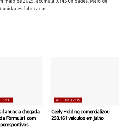
em maio de 2025, acumula 9.143 unidades. Maio de
9 unidades fabricadas.
LISMO
AUTOMÓVEIS
sil anuncia chegada
Geely Holding comercializou
 da Fórmula1 com
250.161 veículos em julho
uperesportivos