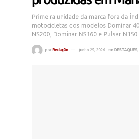
Primeira unidade da marca fora da Índ
motocicletas dos modelos Dominar 4
NS200, Dominar NS160 e Pulsar N150
por
Redação
junho 25, 2026
em
DESTAQUES