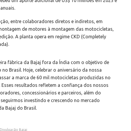
ecebeu um aporte adicional de US$ 10 milhões em 2025 e
 anuais.
ção, entre colaboradores diretos e indiretos, em
a montagem de motores à montagem das motocicletas,
edição. A planta opera em regime CKD (Completely
da).
ra fábrica da Bajaj fora da Índia com o objetivo de
no Brasil. Hoje, celebrar o aniversário da nossa
ssar a marca de 60 mil motocicletas produzidas no
 Esses resultados refletem a confiança dos nossos
radores, concessionários e parceiros, além do
a seguirmos investindo e crescendo no mercado
a Bajaj do Brasil.
 Divulgação Bajaj