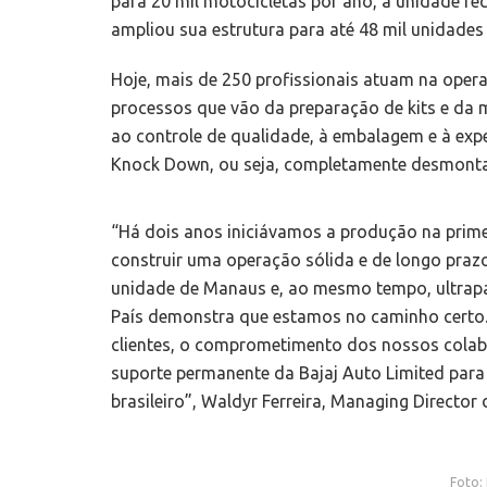
para 20 mil motocicletas por ano, a unidade r
ampliou sua estrutura para até 48 mil unidades
Hoje, mais de 250 profissionais atuam na opera
processos que vão da preparação de kits e d
ao controle de qualidade, à embalagem e à exp
Knock Down, ou seja, completamente desmonta
“Há dois anos iniciávamos a produção na primei
construir uma operação sólida e de longo prazo 
unidade de Manaus e, ao mesmo tempo, ultrapa
País demonstra que estamos no caminho certo.
clientes, o comprometimento dos nossos colabo
suporte permanente da Bajaj Auto Limited par
brasileiro”, Waldyr Ferreira, Managing Director d
Foto: