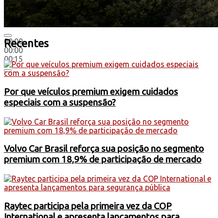
00:00
Recentes
00:00
00:15
Por que veículos premium exigem cuidados
especiais com a suspensão?
Volvo Car Brasil reforça sua posição no segmento
premium com 18,9% de participação de mercado
Raytec participa pela primeira vez da COP
International e apresenta lançamentos para