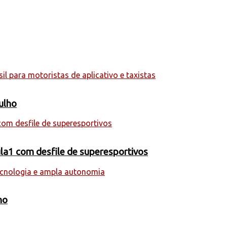
julho
la1 com desfile de superesportivos
ho