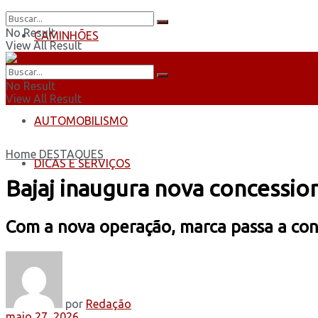
No Result
CAMINHÕES
View All Result
ÔNIBUS
No Result
View All Result
AUTOMOBILISMO
Home
DESTAQUES
DICAS E SERVIÇOS
Bajaj inaugura nova concessio
Com a nova operação, marca passa a con
por
Redação
maio 27, 2026