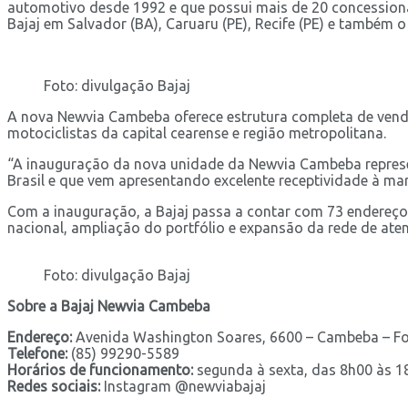
automotivo desde 1992 e que possui mais de 20 concessioná
Bajaj em Salvador (BA), Caruaru (PE), Recife (PE) e também
Foto: divulgação Bajaj
A nova Newvia Cambeba oferece estrutura completa de vendas
motociclistas da capital cearense e região metropolitana.
“A inauguração da nova unidade da Newvia Cambeba represen
Brasil e que vem apresentando excelente receptividade à marc
Com a inauguração, a Bajaj passa a contar com 73 endereço
nacional, ampliação do portfólio e expansão da rede de ate
Foto: divulgação Bajaj
Sobre a Bajaj Newvia Cambeba
Endereço:
Avenida Washington Soares, 6600 – Cambeba – For
Telefone:
(85) 99290-5589
Horários de funcionamento:
segunda à sexta, das 8h00 às 1
Redes sociais:
Instagram @newviabajaj