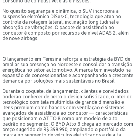
consumo de combustível e as emissões.
No quesito segurança e dinâmica, o SUV incorpora a
suspensão eletrônica DiSus-C, tecnologia que atua no
controle da rolagem lateral, inclinação longitudinal e
absorção de vibrações. O pacote de assistência ao
condutor é composto por recursos de nível ADAS 2, além
de nove airbags.
O lançamento em Teresina reforça a estratégia da BYD de
ampliar sua presença no Nordeste e consolidar a transição
energética no setor automotivo. A marca tem investido na
expansão de concessionárias e acompanhando a crescente
demanda por soluções mais sustentáveis no Brasil.
Durante o coquetel de lançamento, clientes e convidados
poderão conhecer de perto o design sofisticado, o interior
tecnológico com tela multimídia de grande dimensão e
itens premium como bancos com ventilação e sistemas
avançados de assistência ao condutor — características
que posicionam o ATTO 8 como um modelo de alto
padrão no segmento. O BYD Atto 8 chega ao mercado com
preço sugerido de R$ 399.990, ampliando o portfólio da
marca no segmento de veículos eletrificados e de alta