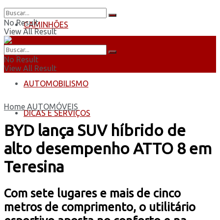
No Result
CAMINHÕES
View All Result
ÔNIBUS
No Result
View All Result
AUTOMOBILISMO
Home
AUTOMÓVEIS
DICAS E SERVIÇOS
BYD lança SUV híbrido de
alto desempenho ATTO 8 em
Teresina
Com sete lugares e mais de cinco
metros de comprimento, o utilitário