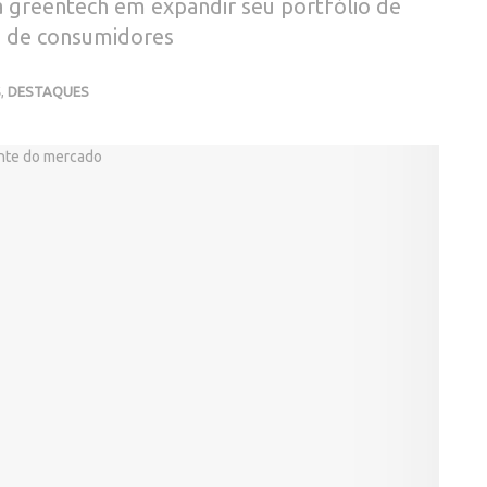
a greentech em expandir seu portfólio de
s de consumidores
S
,
DESTAQUES