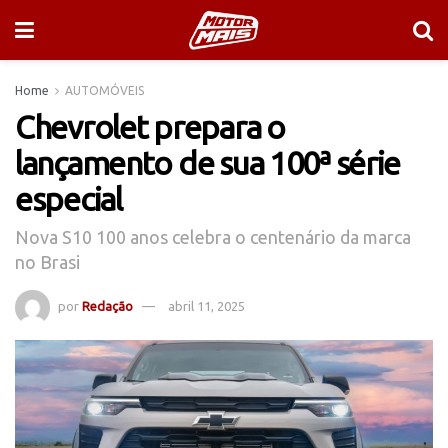
Home
AUTOMÓVEIS
Chevrolet prepara o
lançamento de sua 100ª série
especial
Nova S10 100 anos celebra o centenário da marca
no Brasi
por
Redação
abril 11, 2025