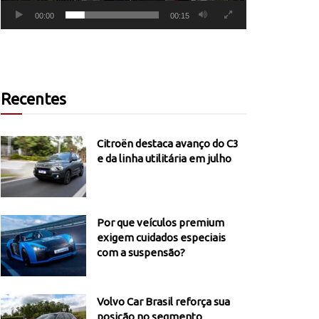
00:00
00:15
Recentes
Citroën destaca avanço do C3
e da linha utilitária em julho
Por que veículos premium
exigem cuidados especiais
com a suspensão?
Volvo Car Brasil reforça sua
posição no segmento