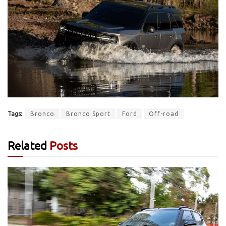
Tags:
Bronco
Bronco Sport
Ford
Off-road
Related
Posts