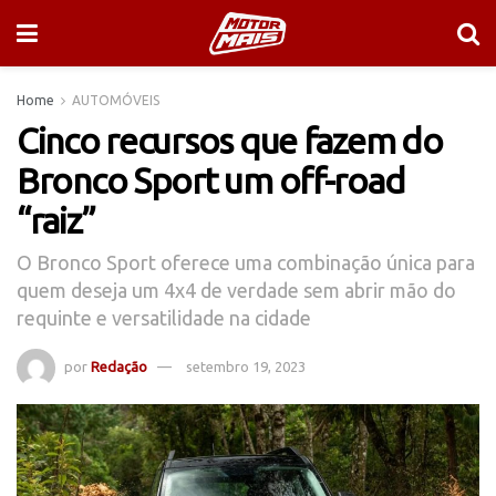
Home
AUTOMÓVEIS
Cinco recursos que fazem do
Bronco Sport um off-road
“raiz”
O Bronco Sport oferece uma combinação única para
quem deseja um 4x4 de verdade sem abrir mão do
requinte e versatilidade na cidade
por
Redação
setembro 19, 2023