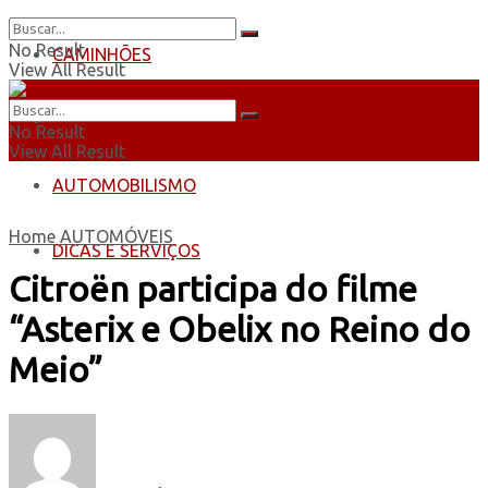
No Result
CAMINHÕES
View All Result
ÔNIBUS
No Result
View All Result
AUTOMOBILISMO
Home
AUTOMÓVEIS
DICAS E SERVIÇOS
Citroën participa do filme
“Asterix e Obelix no Reino do
Meio”