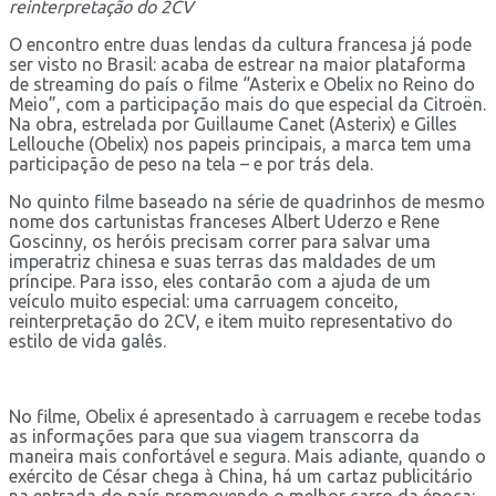
reinterpretação do 2CV
O encontro entre duas lendas da cultura francesa já pode
ser visto no Brasil: acaba de estrear na maior plataforma
de streaming do país o filme “Asterix e Obelix no Reino do
Meio”, com a participação mais do que especial da Citroën.
Na obra, estrelada por Guillaume Canet (Asterix) e Gilles
Lellouche (Obelix) nos papeis principais, a marca tem uma
participação de peso na tela – e por trás dela.
No quinto filme baseado na série de quadrinhos de mesmo
nome dos cartunistas franceses Albert Uderzo e Rene
Goscinny, os heróis precisam correr para salvar uma
imperatriz chinesa e suas terras das maldades de um
príncipe. Para isso, eles contarão com a ajuda de um
veículo muito especial: uma carruagem conceito,
reinterpretação do 2CV, e item muito representativo do
estilo de vida galês.
No filme, Obelix é apresentado à carruagem e recebe todas
as informações para que sua viagem transcorra da
maneira mais confortável e segura. Mais adiante, quando o
exército de César chega à China, há um cartaz publicitário
na entrada do país promovendo o melhor carro da época: