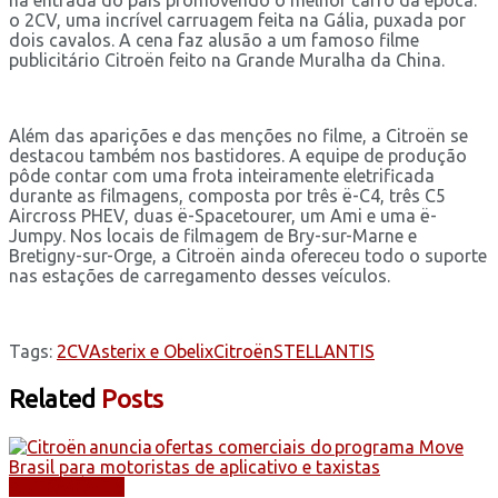
o 2CV, uma incrível carruagem feita na Gália, puxada por
dois cavalos. A cena faz alusão a um famoso filme
publicitário Citroën feito na Grande Muralha da China.
Além das aparições e das menções no filme, a Citroën se
destacou também nos bastidores. A equipe de produção
pôde contar com uma frota inteiramente eletrificada
durante as filmagens, composta por três ë-C4, três C5
Aircross PHEV, duas ë-Spacetourer, um Ami e uma ë-
Jumpy. Nos locais de filmagem de Bry-sur-Marne e
Bretigny-sur-Orge, a Citroën ainda ofereceu todo o suporte
nas estações de carregamento desses veículos.
Tags:
2CV
Asterix e Obelix
Citroën
STELLANTIS
Related
Posts
AUTOMÓVEIS