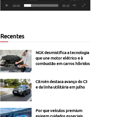
00:00
00:15
Recentes
NGK desmistifica a tecnologia
que une motor elétrico e à
combustão em carros híbridos
Citroën destaca avanço do C3
e da linha utilitária em julho
Por que veículos premium
exigem cuidados especiais