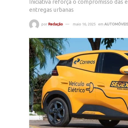
Iniciativa reforça o compromisso das 
entregas urbanas
por
Redação
maio 16, 2025
em
AUTOMÓVEI