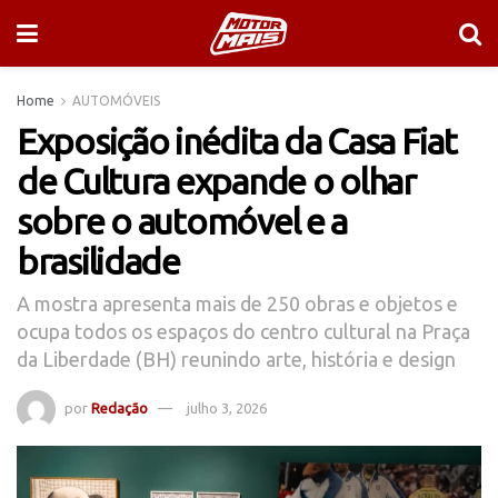
Home
AUTOMÓVEIS
Exposição inédita da Casa Fiat
de Cultura expande o olhar
sobre o automóvel e a
brasilidade
A mostra apresenta mais de 250 obras e objetos e
ocupa todos os espaços do centro cultural na Praça
da Liberdade (BH) reunindo arte, história e design
por
Redação
julho 3, 2026