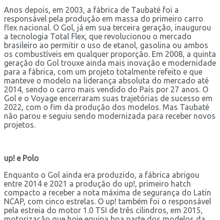
Anos depois, em 2003, a fábrica de Taubaté foi a
responsável pela produção em massa do primeiro carro
flex nacional. O Gol, já em sua terceira geração, inaugurou
a tecnologia Total Flex, que revolucionou o mercado
brasileiro ao permitir o uso de etanol, gasolina ou ambos
os combustíveis em qualquer proporção. Em 2008, a quinta
geração do Gol trouxe ainda mais inovação e modernidade
para a fábrica, com um projeto totalmente refeito e que
manteve o modelo na liderança absoluta do mercado até
2014, sendo o carro mais vendido do País por 27 anos. O
Gol e o Voyage encerraram suas trajetórias de sucesso em
2022, com o fim da produção dos modelos. Mas Taubaté
não parou e seguiu sendo modernizada para receber novos
projetos.
up! e Polo
Enquanto o Gol ainda era produzido, a fábrica abrigou
entre 2014 e 2021 a produção do up!, primeiro hatch
compacto a receber a nota máxima de segurança do Latin
NCAP, com cinco estrelas. O up! também foi o responsável
pela estreia do motor 1.0 TSI de três cilindros, em 2015,
motorização que hoje equipa boa parte dos modelos da