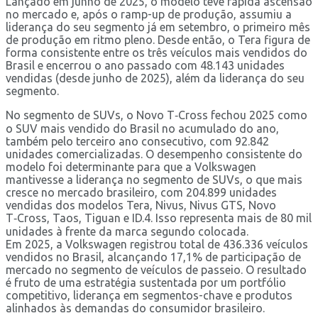
Lançado em junho de 2025, o modelo teve rápida ascensão
no mercado e, após o ramp-up de produção, assumiu a
liderança do seu segmento já em setembro, o primeiro mês
de produção em ritmo pleno. Desde então, o Tera figura de
forma consistente entre os três veículos mais vendidos do
Brasil e encerrou o ano passado com 48.143 unidades
vendidas (desde junho de 2025), além da liderança do seu
segmento.
No segmento de SUVs, o Novo T‑Cross fechou 2025 como
o SUV mais vendido do Brasil no acumulado do ano,
também pelo terceiro ano consecutivo, com 92.842
unidades comercializadas. O desempenho consistente do
modelo foi determinante para que a Volkswagen
mantivesse a liderança no segmento de SUVs, o que mais
cresce no mercado brasileiro, com 204.899 unidades
vendidas dos modelos Tera, Nivus, Nivus GTS, Novo
T‑Cross, Taos, Tiguan e ID.4. Isso representa mais de 80 mil
unidades à frente da marca segundo colocada.
Em 2025, a Volkswagen registrou total de 436.336 veículos
vendidos no Brasil, alcançando 17,1% de participação de
mercado no segmento de veículos de passeio. O resultado
é fruto de uma estratégia sustentada por um portfólio
competitivo, liderança em segmentos-chave e produtos
alinhados às demandas do consumidor brasileiro.