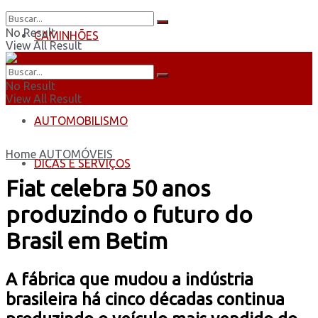
No Result
CAMINHÕES
View All Result
ÔNIBUS
No Result
View All Result
AUTOMOBILISMO
Home
AUTOMÓVEIS
DICAS E SERVIÇOS
Fiat celebra 50 anos
produzindo o futuro do
Brasil em Betim
A fábrica que mudou a indústria
brasileira há cinco décadas continua