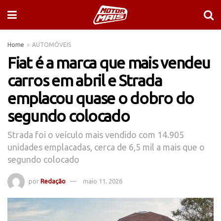
Home
AUTOMÓVEIS
Fiat é a marca que mais vendeu
carros em abril e Strada
emplacou quase o dobro do
segundo colocado
Strada foi o veículo mais vendido com 14.905
unidades emplacadas, cerca de 6,5 mil a mais que o
segundo colocado
por
Redação
maio 11, 2026