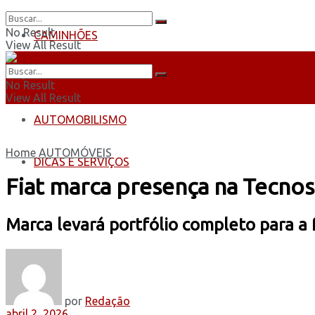
No Result
CAMINHÕES
View All Result
ÔNIBUS
No Result
View All Result
AUTOMOBILISMO
Home
AUTOMÓVEIS
DICAS E SERVIÇOS
Fiat marca presença na Tecn
Marca levará portfólio completo para a 
por
Redação
abril 2, 2026