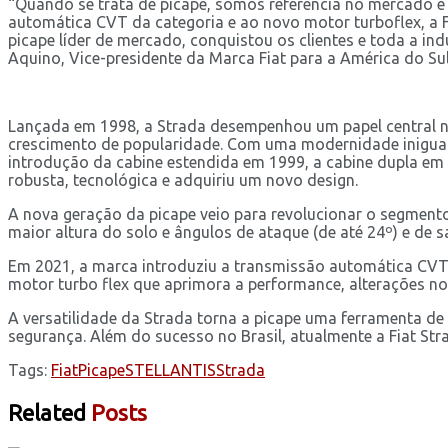
“Quando se trata de picape, somos referência no mercado e
automática CVT da categoria e ao novo motor turboflex, a 
picape líder de mercado, conquistou os clientes e toda a i
Aquino, Vice-presidente da Marca Fiat para a América do Sul
Lançada em 1998, a Strada desempenhou um papel central no
crescimento de popularidade. Com uma modernidade inigualá
introdução da cabine estendida em 1999, a cabine dupla em
robusta, tecnológica e adquiriu um novo design.
A nova geração da picape veio para revolucionar o segment
maior altura do solo e ângulos de ataque (de até 24º) e de 
Em 2021, a marca introduziu a transmissão automática CVT, 
motor turbo flex que aprimora a performance, alterações no
A versatilidade da Strada torna a picape uma ferramenta de
segurança. Além do sucesso no Brasil, atualmente a Fiat Str
Tags:
Fiat
Picape
STELLANTIS
Strada
Related
Posts