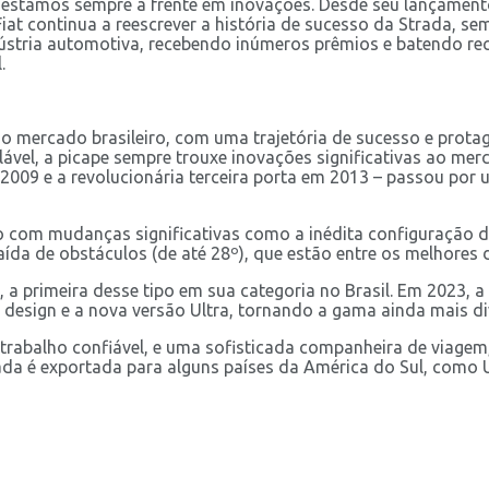
 estamos sempre à frente em inovações. Desde seu lançamento
Fiat continua a reescrever a história de sucesso da Strada,
ndústria automotiva, recebendo inúmeros prêmios e batendo re
.
 mercado brasileiro, com uma trajetória de sucesso e protag
vel, a picape sempre trouxe inovações significativas ao mer
 2009 e a revolucionária terceira porta em 2013 – passou po
o com mudanças significativas como a inédita configuração 
saída de obstáculos (de até 28º), que estão entre os melhores
a primeira desse tipo em sua categoria no Brasil. Em 2023, a
 design e a nova versão Ultra, tornando a gama ainda mais div
 trabalho confiável, e uma sofisticada companheira de viage
ada é exportada para alguns países da América do Sul, como U