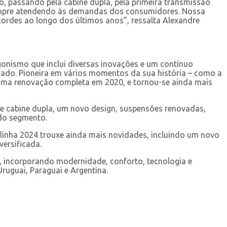
, passando pela cabine dupla, pela primeira transmissão
 sempre atendendo às demandas dos consumidores. Nossa
cordes ao longo dos últimos anos”, ressalta Alexandre
onismo que inclui diversas inovações e um contínuo
cado. Pioneira em vários momentos da sua história – como a
r uma renovação completa em 2020, e tornou-se ainda mais
de cabine dupla, um novo design, suspensões renovadas,
 do segmento.
 linha 2024 trouxe ainda mais novidades, incluindo um novo
ersificada.
m, incorporando modernidade, conforto, tecnologia e
ruguai, Paraguai e Argentina.