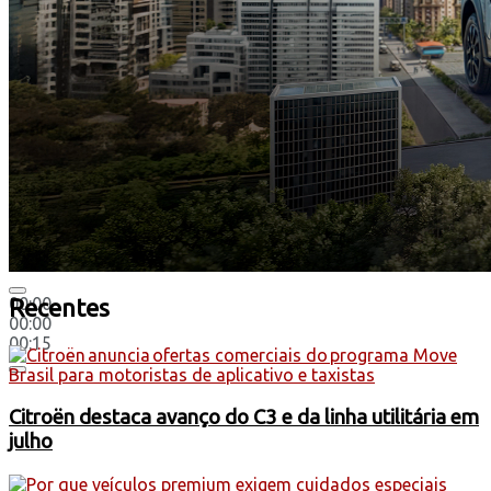
00:00
Recentes
00:00
00:15
Citroën destaca avanço do C3 e da linha utilitária em
julho