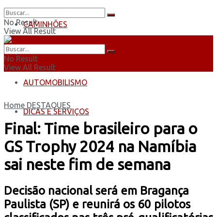
No Result
CAMINHÕES
View All Result
ÔNIBUS
No Result
View All Result
AUTOMOBILISMO
Home
DESTAQUES
DICAS E SERVIÇOS
Final: Time brasileiro para o
GS Trophy 2024 na Namíbia
sai neste fim de semana
Decisão nacional será em Bragança
Paulista (SP) e reunirá os 60 pilotos