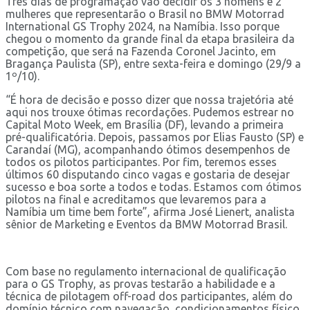
Três dias de programação vão decidir os 3 homens e 2
mulheres que representarão o Brasil no BMW Motorrad
International GS Trophy 2024, na Namíbia. Isso porque
chegou o momento da grande final da etapa brasileira da
competição, que será na Fazenda Coronel Jacinto, em
Bragança Paulista (SP), entre sexta-feira e domingo (29/9 a
1º/10).
“É hora de decisão e posso dizer que nossa trajetória até
aqui nos trouxe ótimas recordações. Pudemos estrear no
Capital Moto Week, em Brasília (DF), levando a primeira
pré-qualificatória. Depois, passamos por Elias Fausto (SP) e
Carandaí (MG), acompanhando ótimos desempenhos de
todos os pilotos participantes. Por fim, teremos esses
últimos 60 disputando cinco vagas e gostaria de desejar
sucesso e boa sorte a todos e todas. Estamos com ótimos
pilotos na final e acreditamos que levaremos para a
Namíbia um time bem forte”, afirma José Lienert, analista
sênior de Marketing e Eventos da BMW Motorrad Brasil.
Com base no regulamento internacional de qualificação
para o GS Trophy, as provas testarão a habilidade e a
técnica de pilotagem off-road dos participantes, além do
domínio técnico com navegação, condicionamentos físico