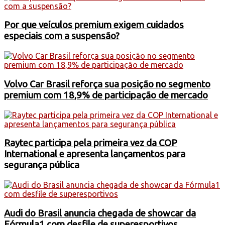
Por que veículos premium exigem cuidados
especiais com a suspensão?
Volvo Car Brasil reforça sua posição no segmento
premium com 18,9% de participação de mercado
Raytec participa pela primeira vez da COP
International e apresenta lançamentos para
segurança pública
Audi do Brasil anuncia chegada de showcar da
Fórmula1 com desfile de superesportivos