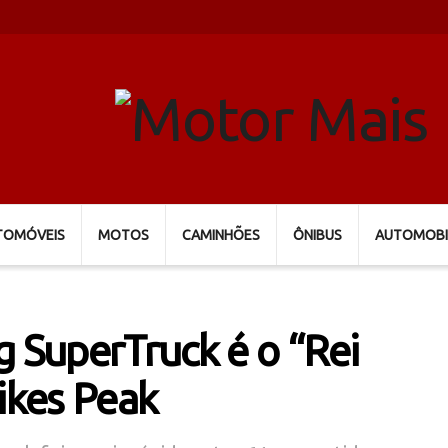
TOMÓVEIS
MOTOS
CAMINHÕES
ÔNIBUS
AUTOMOBI
g SuperTruck é o “Rei
ikes Peak