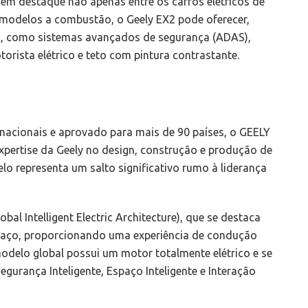
em destaque não apenas entre os carros elétricos de
odelos a combustão, o Geely EX2 pode oferecer,
ia, como sistemas avançados de segurança (ADAS),
rista elétrico e teto com pintura contrastante.
rnacionais e aprovado para mais de 90 países, o GEELY
pertise da Geely no design, construção e produção de
elo representa um salto significativo rumo à liderança
al Intelligent Electric Architecture), que se destaca
espaço, proporcionando uma experiência de condução
 modelo global possui um motor totalmente elétrico e se
Segurança Inteligente, Espaço Inteligente e Interação