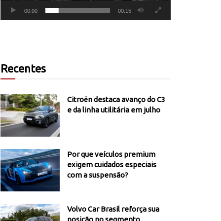
00:00
00:15
Recentes
Citroën destaca avanço do C3
e da linha utilitária em julho
Por que veículos premium
exigem cuidados especiais
com a suspensão?
Volvo Car Brasil reforça sua
posição no segmento