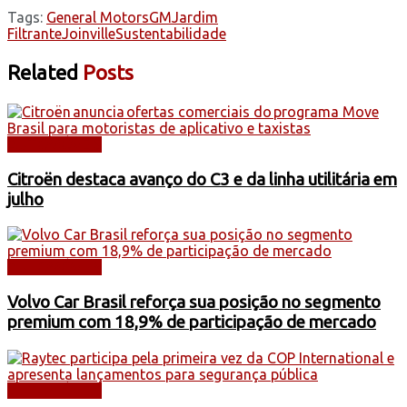
Tags:
General Motors
GM
Jardim
Filtrante
Joinville
Sustentabilidade
Related
Posts
AUTOMÓVEIS
Citroën destaca avanço do C3 e da linha utilitária em
julho
AUTOMÓVEIS
Volvo Car Brasil reforça sua posição no segmento
premium com 18,9% de participação de mercado
AUTOMÓVEIS