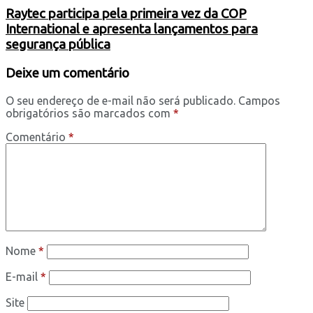
Raytec participa pela primeira vez da COP
International e apresenta lançamentos para
segurança pública
Deixe um comentário
O seu endereço de e-mail não será publicado.
Campos
obrigatórios são marcados com
*
Comentário
*
Nome
*
E-mail
*
Site