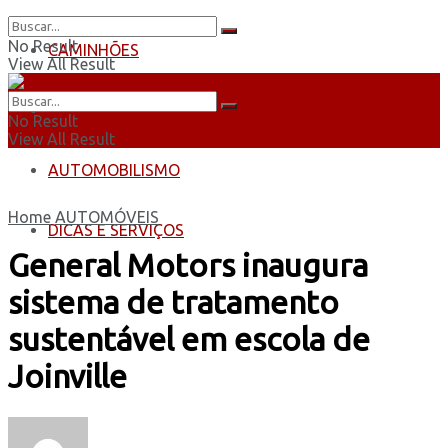
No Result
CAMINHÕES
View All Result
ÔNIBUS
No Result
View All Result
AUTOMOBILISMO
Home
AUTOMÓVEIS
DICAS E SERVIÇOS
General Motors inaugura
sistema de tratamento
sustentável em escola de
Joinville