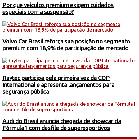
Por que veículos premium exigem cuidados
especiais com a suspensão?
Volvo Car Brasil reforça sua posição no segmento
premium com 18,9% de participação de mercado
Raytec participa pela primeira vez da COP
International e apresenta lançamentos para
segurança pública
Audi do Brasil anuncia chegada de showcar da
Fórmula1 com desfile de superesportivos