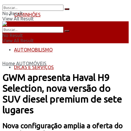
No Result
CAMINHÕES
View All Result
ÔNIBUS
No Result
View All Result
AUTOMOBILISMO
Home
AUTOMÓVEIS
DICAS E SERVIÇOS
GWM apresenta Haval H9
Selection, nova versão do
SUV diesel premium de sete
lugares
Nova configuração amplia a oferta do