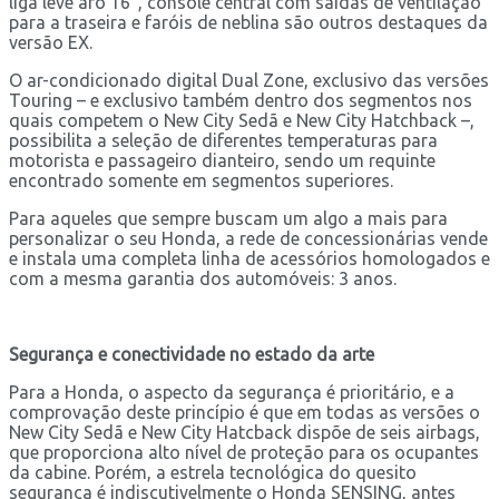
liga leve aro 16”, console central com saídas de ventilação
para a traseira e faróis de neblina são outros destaques da
versão EX.
O ar-condicionado digital Dual Zone, exclusivo das versões
Touring – e exclusivo também dentro dos segmentos nos
quais competem o New City Sedã e New City Hatchback –,
possibilita a seleção de diferentes temperaturas para
motorista e passageiro dianteiro, sendo um requinte
encontrado somente em segmentos superiores.
Para aqueles que sempre buscam um algo a mais para
personalizar o seu Honda, a rede de concessionárias vende
e instala uma completa linha de acessórios homologados e
com a mesma garantia dos automóveis: 3 anos.
Segurança e conectividade no estado da arte
Para a Honda, o aspecto da segurança é prioritário, e a
comprovação deste princípio é que em todas as versões o
New City Sedã e New City Hatcback dispõe de seis airbags,
que proporciona alto nível de proteção para os ocupantes
da cabine. Porém, a estrela tecnológica do quesito
segurança é indiscutivelmente o Honda SENSING, antes