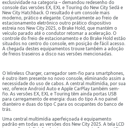
exclusividade na categoria – demandou redesenho do
console das versões EX, EXL e Touring do New City Sedã e
New City Hatchback. O resultado é um console mais
moderno, prático e elegante. Conjuntamente ao freio de
estacionamento eletrônico outro prático dispositivo
estreia nos New City 2025, o Brake Hold, que mantém o
veículo parado até o condutor retomar a aceleração. O
controle do freio de estacionamento e do Brake Hold estão
situados no centro do console, em posição de fácil acesso.
A chegada destes equipamentos trouxe também a adoção
de freios traseiros a disco nas versões mencionadas.
O Wireless Charger, carregador sem-fio para smartphones,
é outro item presente no novo console, eliminando assim a
necessidade do uso de cabos. A central multimídia, por sua
vez, oferece Android Auto e Apple CarPlay também sem-
fio. As versões EX, EXL e Touring têm ainda portas USB
para carregamento de energia: duas do tipo A no painel
dianteiro e duas do tipo C para os ocupantes do banco de
trás.
Uma central multimídia aperfeiçoada é equipamento
padrão em todas as versões dos New City 2025. A tela LCD