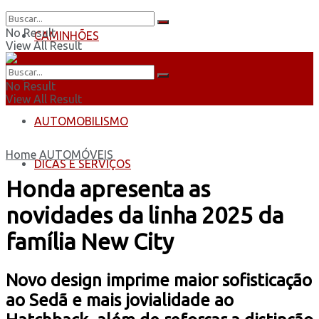
No Result
CAMINHÕES
View All Result
ÔNIBUS
No Result
View All Result
AUTOMOBILISMO
Home
AUTOMÓVEIS
DICAS E SERVIÇOS
Honda apresenta as
novidades da linha 2025 da
família New City
Novo design imprime maior sofisticação
ao Sedã e mais jovialidade ao