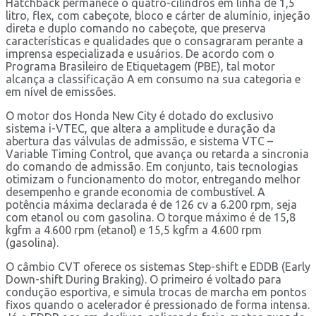
Hatchback permanece o quatro-cilindros em linha de 1,5
litro, flex, com cabeçote, bloco e cárter de alumínio, injeção
direta e duplo comando no cabeçote, que preserva
características e qualidades que o consagraram perante a
imprensa especializada e usuários. De acordo com o
Programa Brasileiro de Etiquetagem (PBE), tal motor
alcança a classificação A em consumo na sua categoria e
em nível de emissões.
O motor dos Honda New City é dotado do exclusivo
sistema i-VTEC, que altera a amplitude e duração da
abertura das válvulas de admissão, e sistema VTC –
Variable Timing Control, que avança ou retarda a sincronia
do comando de admissão. Em conjunto, tais tecnologias
otimizam o funcionamento do motor, entregando melhor
desempenho e grande economia de combustível. A
potência máxima declarada é de 126 cv a 6.200 rpm, seja
com etanol ou com gasolina. O torque máximo é de 15,8
kgfm a 4.600 rpm (etanol) e 15,5 kgfm a 4.600 rpm
(gasolina).
O câmbio CVT oferece os sistemas Step-shift e EDDB (Early
Down-shift During Braking). O primeiro é voltado para
condução esportiva, e simula trocas de marcha em pontos
fixos quando o acelerador é pressionado de forma intensa.