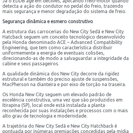
Já o EDDB age em declives, aplicando freio-motor quando
detecta a ação do condutor no pedal do freio, trazendo
mais segurança e menor degradação do sistema de freio.
Segurança dinâmica e esmero construtivo
A estrutura das carrocerias do New City Sedã e New City
Hatcback seguem um conceito tecnológico desenvolvido
pela Honda denominado ACE – Advanced Compatibility
Engineering, que tem como característica distribuir
uniformemente a energia de eventuais colisões,
direcionando-as de modo a salvaguardar a integridade da
cabine e seus passageiros.
A qualidade dinâmica dos New City decorre da rigidez
estrutural e também do preciso ajuste de suspensões,
MacPherson na dianteira e por eixo de torção na traseira.
Os Honda New City seguem um elevado padrão de
excelência construtiva, uma vez que são produzidos em
Itirapina (SP), local onde está instalada a planta
reconhecida por suas instalações e processos com o mais
alto grau de tecnologia e modernidade.
A trajetória do New City Sedã e New City Hatchback é
pontuada por inúmeras premiações concedidas pela mídia