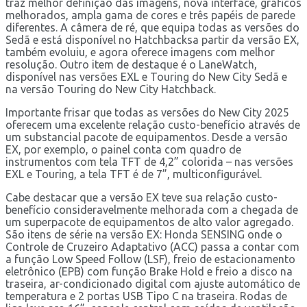
traz melhor definição das imagens, nova interface, gráficos
melhorados, ampla gama de cores e três papéis de parede
diferentes. A câmera de ré, que equipa todas as versões do
Sedã e está disponível no Hatchbacksa partir da versão EX,
também evoluiu, e agora oferece imagens com melhor
resolução. Outro item de destaque é o LaneWatch,
disponível nas versões EXL e Touring do New City Sedã e
na versão Touring do New City Hatchback.
Importante frisar que todas as versões do New City 2025
oferecem uma excelente relação custo-benefício através de
um substancial pacote de equipamentos. Desde a versão
EX, por exemplo, o painel conta com quadro de
instrumentos com tela TFT de 4,2” colorida – nas versões
EXL e Touring, a tela TFT é de 7”, multiconfigurável.
Cabe destacar que a versão EX teve sua relação custo-
benefício consideravelmente melhorada com a chegada de
um superpacote de equipamentos de alto valor agregado.
São itens de série na versão EX: Honda SENSING onde o
Controle de Cruzeiro Adaptativo (ACC) passa a contar com
a função Low Speed Follow (LSF), freio de estacionamento
eletrônico (EPB) com função Brake Hold e freio a disco na
traseira, ar-condicionado digital com ajuste automático de
temperatura e 2 portas USB Tipo C na traseira. Rodas de