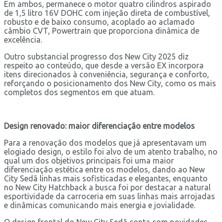
Em ambos, permanece o motor quatro cilindros aspirado
de 1,5 litro 16V DOHC com injeção direta de combustível,
robusto e de baixo consumo, acoplado ao aclamado
câmbio CVT, Powertrain que proporciona dinâmica de
excelência.
Outro substancial progresso dos New City 2025 diz
respeito ao conteúdo, que desde a versão EX incorpora
itens direcionados à conveniência, segurança e conforto,
reforçando o posicionamento dos New City, como os mais
completos dos segmentos em que atuam.
Design renovado: maior diferenciação entre modelos
Para a renovação dos modelos que já apresentavam um
elogiado design, o estilo foi alvo de um atento trabalho, no
qual um dos objetivos principais foi uma maior
diferenciação estética entre os modelos, dando ao New
City Sedã linhas mais sofisticadas e elegantes, enquanto
no New City Hatchback a busca foi por destacar a natural
esportividade da carroceria em suas linhas mais arrojadas
e dinâmicas comunicando mais energia e jovialidade.
O design frontal do New City Sedã conta com novidades