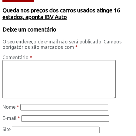
Queda nos preços dos carros usados atinge 16
estados, aponta IBV Auto
Deixe um comentário
O seu endereço de e-mail não será publicado.
Campos
obrigatórios são marcados com
*
Comentário
*
Nome
*
E-mail
*
Site