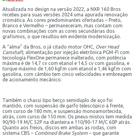
Atualizada no design na versão 2022, a NXR 160 Bros
recebeu para suas versões 2024 uma apurada renovação
cromática. As cores predominantes ofertadas – Preto,
Branco e Vermelho – permaneceram, mas contam com
novas combinações com as cores secundárias dos
grafismos, o que resultou em evidente modernização.
A “alma” da Bros, o já citado motor OHC,
Over Head
Camshaft
, alimentação por injeção eletrônica PGM-FI com
tecnologia FlexOne permanece inalterado, com potência
máxima é de 14,7 cv com etanol e 14,5 cv com gasolina, e
torque máximo de 1,60 kgf.m com etanol e 1,46 kgf.m com
gasolina, com câmbio tem cinco velocidades e embreagem
de acionamento mecânico.
Também o chassi tipo berço semiduplo de aço foi
mantido, com suspensão de garfo telescópico à frente,
com curso de 180 mm, e suspensão monoamortecida,
atrás, com curso de 150 mm. Os pneus mistos tem medida
90/90-19 M/C 52P na dianteira e 110/90-17 M/C 60P atrás.
Quanto aos freios, discos em ambas as rodas, com
sistema CBS –
Combined Brake System
– que garante