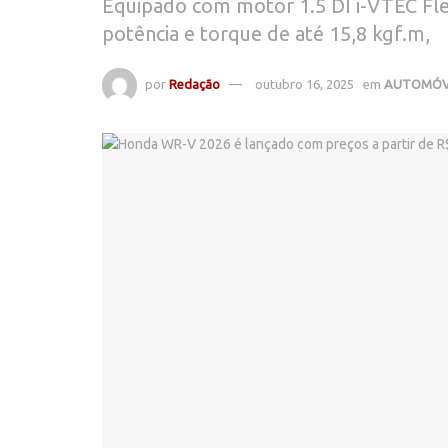
Equipado com motor 1.5 DI i-VTEC Fle
potência e torque de até 15,8 kgf.m,
por
Redação
outubro 16, 2025
em
AUTOMÓV