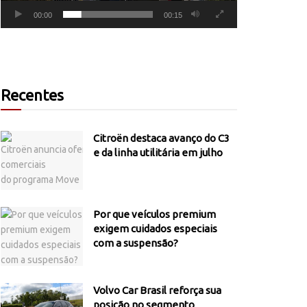
00:00
00:15
Recentes
Citroën destaca avanço do C3
e da linha utilitária em julho
Por que veículos premium
exigem cuidados especiais
com a suspensão?
Volvo Car Brasil reforça sua
posição no segmento